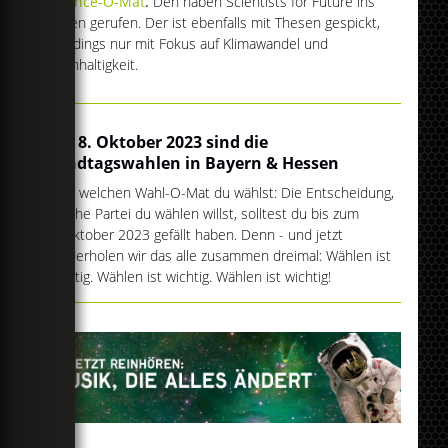
Science-O-Mat
.
Den haben Scientists for Future ins
Leben gerufen. Der ist ebenfalls mit Thesen gespickt,
allerdings nur mit Fokus auf Klimawandel und
Nachhaltigkeit.
Am 8. Oktober 2023 sind die
Landtagswahlen in Bayern & Hessen
Egal, welchen Wahl-O-Mat du wählst: Die Entscheidung,
welche Partei du wählen willst, solltest du bis zum
8. Oktober 2023 gefällt haben. Denn - und jetzt
wiederholen wir das alle zusammen dreimal: Wählen ist
wichtig. Wählen ist wichtig. Wählen ist wichtig!