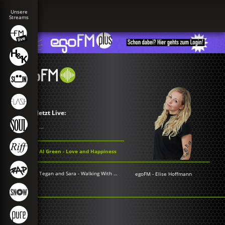
Jetzt Live:
...
Al Green - Love and Happiness
Tegan and Sara - Walking With a Ghost
egoFM
-
Elise Hoffmann