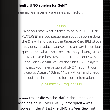
Das heißt: UNO spielen für Geld?
Ganz genau. Genauer erklären sie's auf TikTok:
@uno
🚨do you have what it takes to be our CHIEF UNO
PLAYER?🚨 are you passionate about throwing down
the Draw 4 and playing the Reverse Card IRL? stitch
this video, introduce yourself and answer these four
questions: what’s your best memory playing UNO?
what’s your best Reverse Card moment? why
shouldn’t we SKIP you as the Chief UNO player?
what’s your fave version of UNO? submit your
video by August 10th at 11:59 PM PST and check
out the link in our bio for more information.
♬ Summer - Croquet Club
Also 4.444 Dollar die Woche, dafür, dass man vier
Stunden das neue Spiel UNO Quatro spielt – was
wohl sowas in der Art ist wie UNO als Vier Gewinnt.