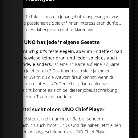
Über TikTok ist nun ein Jobangebot rausgegangen, was
einige passionierte Spieler*innen interessieren dürfte...
Worum es dabei genau geht, erklären wir.
Für UNO hat jede*r eigene Gesetze
Eigentlich gibt's feste Regeln, aber im Endeffekt hält
sich sowieso keiner dran und jeder spielt es auch
irgendwie anders.
Ist eine +4 Karte auf eine +2 Karte
legen jetzt erlaubt? Das fragen sich viele ja immer
wieder. Wenn du die Antwort drauf kennst, wenn du
quasi ein echtes UNO-Genie bist, dann aufgepasst:
Vielleicht könnte es sich bei dieser Jobausschreibung
um deinen Traumjob handeln:
Mattel sucht einen UNO Chief Player
Mattel steckt nicht nur hinter Barbie, sondern
tatsächlich auch hinter UNO. Und die haben jetzt einen
Nebenjob ausgeschrieben: als UNO Chief Player.