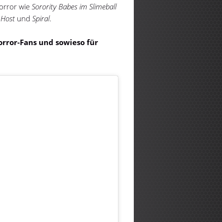
orror wie
Sorority Babes im Slimeball
Host
und
Spiral
.
orror-Fans und sowieso für