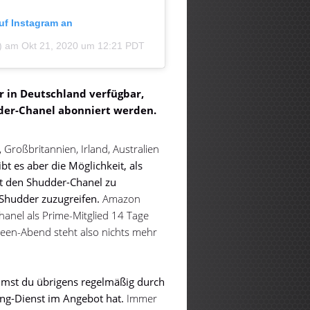
auf Instagram an
)
am
Okt 21, 2020 um 12:21 PDT
 in Deutschland verfügbar,
der-Chanel abonniert werden.
 Großbritannien, Irland, Australien
bt es aber die Möglichkeit, als
t den Shudder-Chanel zu
Shudder zuzugreifen.
Amazon
hanel als Prime-Mitglied 14 Tage
ween-Abend steht also nichts mehr
st du übrigens regelmäßig durch
ing-Dienst im Angebot hat.
Immer