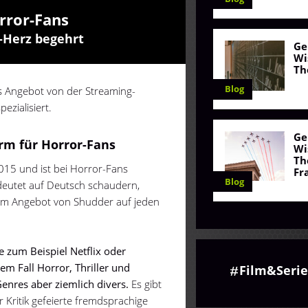
rror-Fans
l-Herz begehrt
Ge
Wi
Th
Blog
s Angebot von der Streaming-
ezialisiert.
Ge
orm für Horror-Fans
Wi
Th
2015 und ist bei Horror-Fans
Fr
Blog
eutet auf Deutsch schaudern,
i dem Angebot von Shudder auf jeden
e zum Beispiel Netflix oder
em Fall Horror, Thriller und
Film&Seri
 Genres aber ziemlich divers.
Es gibt
r Kritik gefeierte fremdsprachige