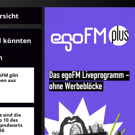
rsicht
l könnten
n
oFM gibt
nen aus
s sind die
p 10 des
gendworts
26