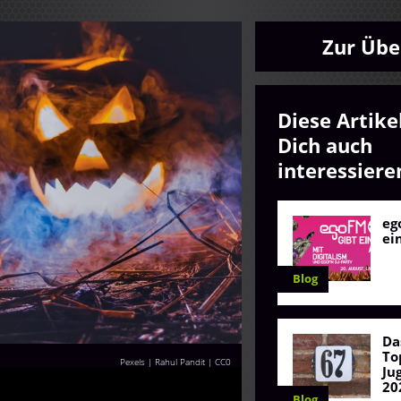
Zur Übe
Diese Artike
Dich auch
interessiere
eg
ei
Blog
Da
To
Pexels | Rahul Pandit
|
CC0
Ju
20
Blog