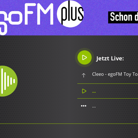
Jetzt Live:
Cleeo - egoFM Toy To
...
...