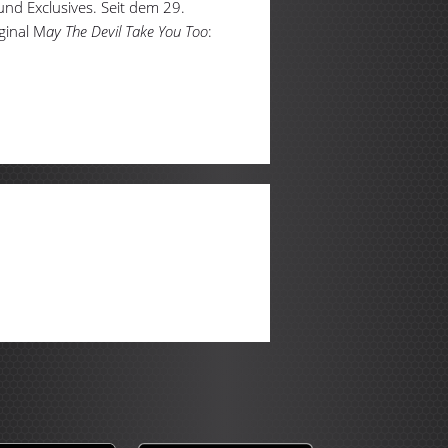
und Exclusives. Seit dem 29.
ginal M
ay The Devil Take You Too
: