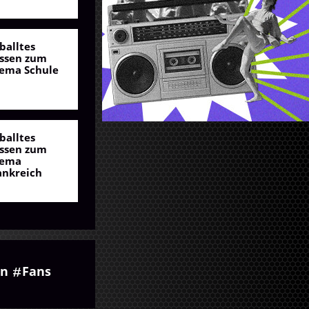
balltes
ssen zum
ema Schule
balltes
ssen zum
ema
ankreich
en
Fans