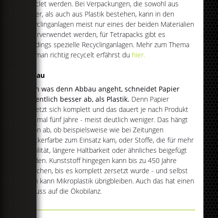
recyclet werden. Bei Verpackungen, die sowohl aus
Papier, als auch aus Plastik bestehen, kann in den
Recyclinganlagen meist nur eines der beiden Materialien
widerverwendet werden, für Tetrapacks gibt es
allerdings spezielle Recyclinganlagen. Mehr zum Thema
wie man richtig recycelt erfährst du
hier.
Abbau
Auch was denn Abbau angeht, schneidet Papier
wesentlich besser ab, als Plastik.
Denn Papier
zersetzt sich komplett und das dauert je nach Produkt
maximal fünf Jahre - meist deutlich weniger. Das hängt
davon ab, ob beispielsweise wie bei Zeitungen
Druckerfarbe zum Einsatz kam, oder Stoffe, die für mehr
Stabilität, längere Haltbarkeit oder ähnliches beigefügt
wurden. Kunststoff hingegen kann bis zu 450 Jahre
brauchen, bis es komplett zersetzt wurde - und selbst
dann kann Mikroplastik übrigbleiben. Auch das hat einen
Einfluss auf die Ökobilanz.