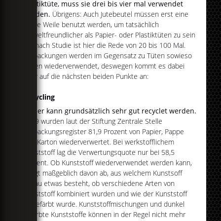
Plastiktüte, muss sie drei bis vier mal verwendet
werden.
Übrigens: Auch Jutebeutel müssen erst eine
ganze Weile benutzt werden, um tatsächlich
umweltfreundlicher als Papier- oder Plastiktüten zu sein
- je nach Studie ist hier die Rede von 20 bis 100 Mal.
Verpackungen werden im Gegensatz zu Tüten sowieso
selten wiederverwendet, deswegen kommt es dabei
eher auf die nächsten beiden Punkte an:
Recycling
Papier kann grundsätzlich sehr gut recyclet werden.
2019 wurden laut der Stiftung Zentrale Stelle
Verpackungsregister 81,9 Prozent von Papier, Pappe
und Karton wiederverwertet. Bei werkstofflichem
Kunststoff lag die Verwertungsquote nur bei 58,5
Prozent. Ob Kunststoff wiederverwendet werden kann,
hängt maßgeblich davon ab, aus welchem Kunstsoff
genau etwas besteht, ob verschiedene Arten von
Kunststoff kombiniert wurden und wie der Kunststoff
eingefärbt wurde. Kunststoffmischungen und dunkel
gefärbte Kunststoffe können in der Regel nicht mehr