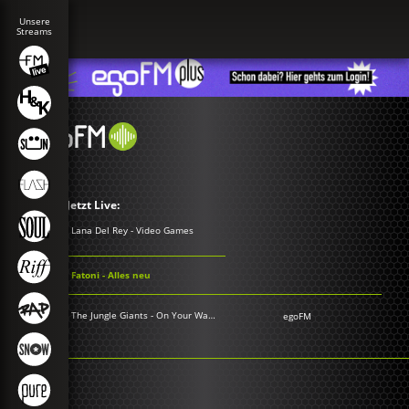
Jetzt Live:
Lana Del Rey - Video Games
Fatoni - Alles neu
The Jungle Giants - On Your Way Down
egoFM