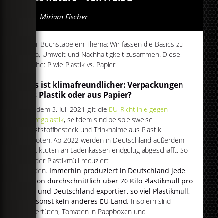
Von
Miriam Fischer
Jeder Buchstabe ein Thema: Wir fassen die Basics zu
Klima, Umwelt und Nachhaltigkeit zusammen. Diese
Woche: P wie Plastik vs. Papier
Was ist klimafreundlicher: Verpackungen
aus Plastik oder aus Papier?
Seit dem 3. Juli 2021 gilt die
EU-Richtlinie gegen
Einwegplastik
, seitdem sind beispielsweise
Kunststoffbesteck und Trinkhalme aus Plastik
verboten. Ab 2022 werden in Deutschland außerdem
Plastiktüten an Ladenkassen endgültig abgeschafft. So
soll der Plastikmüll reduziert
werden.
Immerhin produziert in Deutschland jede
Person durchschnittlich über 70 Kilo Plastikmüll pro
Jahr und Deutschland exportiert so viel Plastikmüll,
wie sonst kein anderes EU-Land.
Insofern sind
Papiertüten, Tomaten in Pappboxen und