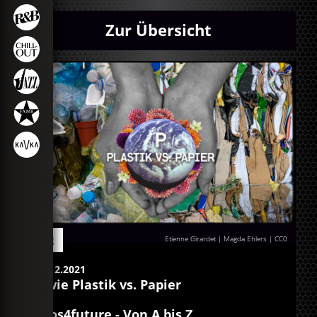
Zur Übersicht
Blog
Etienne Girardet | Magda Ehlers | CC0
03.12.2021
P wie Plastik vs. Papier
egos4future - Von A bis Z