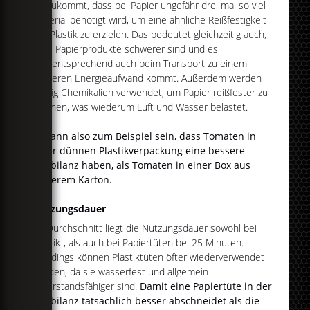
Hinzukommt, dass bei Papier ungefähr drei mal so viel
Material benötigt wird, um eine ähnliche Reißfestigkeit
wie Plastik zu erzielen. Das bedeutet gleichzeitig auch,
dass Papierprodukte schwerer sind und es
dementsprechend auch beim Transport zu einem
größeren Energieaufwand kommt. Außerdem werden
häufig Chemikalien verwendet, um Papier reißfester zu
machen, was wiederum Luft und Wasser belastet.
Es kann also zum Beispiel sein, dass Tomaten in
einer dünnen Plastikverpackung eine bessere
Ökobilanz haben, als Tomaten in einer Box aus
dickerem Karton.
Nutzungsdauer
Im Durchschnitt liegt die Nutzungsdauer sowohl bei
Plastik-, als auch bei Papiertüten bei 25 Minuten.
Allerdings können Plastiktüten öfter wiederverwendet
werden, da sie wasserfest und allgemein
widerstandsfähiger sind.
Damit eine Papiertüte in der
Ökobilanz tatsächlich besser abschneidet als die