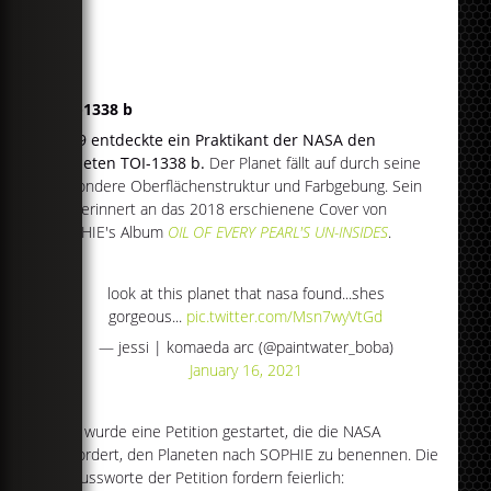
TOI-1338 b
2019 entdeckte ein Praktikant der NASA den
Planeten TOI-1338 b.
Der Planet fällt auf durch seine
besondere Oberflächenstruktur und Farbgebung. Sein
Bild erinnert an das 2018 erschienene Cover von
SOPHIE's Album
OIL OF EVERY PEARL'S UN-INSIDES
.
look at this planet that nasa found...shes
gorgeous...
pic.twitter.com/Msn7wyVtGd
— jessi | komaeda arc (@paintwater_boba)
January 16, 2021
Nun wurde eine Petition gestartet, die die NASA
auffordert, den Planeten nach SOPHIE zu benennen. Die
Schlussworte der Petition fordern feierlich: