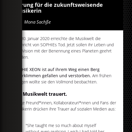
Ehrung für die zukunftsweisende
Musikerin
Von
Mona Sachße
Am 30. Januar 2020 erreichte die Musikwelt die
Nachricht von SOPHIEs Tod. Jetzt sollen ihr Leben und
ihre Vision mit der Benennung eines Planeten geehrt
werden.
SOPHIE XEON ist auf ihrem Weg einen Berg
zu erklimmen gefallen und verstorben.
Am frühen
Morgen wollte sie den Vollmond beobachten.
Die Musikwelt trauert.
Einige Freund*innen, Kollaborateuri*nnen und Fans der
Musikerin drücken ihre Trauer auf sozialen Medien aus:
"She taught me so much about myself
without even realising. I wish I had told her