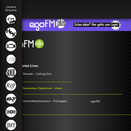
Jetzt Live:
Monakr - Calling Out
Senseless Optimism - Heat
AnnenMayKantereit - Freitagabend
egoFM