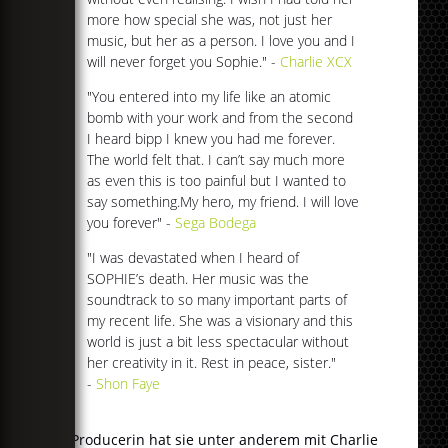
more how special she was, not just her
music, but her as a person. I love you and I
will never forget you Sophie." -
Charlie XCX
"You entered into my life like an atomic
bomb with your work and from the second
I heard bipp I knew you had me forever.
The world felt that. I can’t say much more
as even this is too painful but I wanted to
say something.My hero, my friend. I will love
you forever" -
Sega Bodega
"I was devastated when I heard of
SOPHIE’s death. Her music was the
soundtrack to so many important parts of
my recent life. She was a visionary and this
world is just a bit less spectacular without
her creativity in it. Rest in peace, sister."
-
Shon Faye
Als Producerin hat sie unter anderem mit Charlie