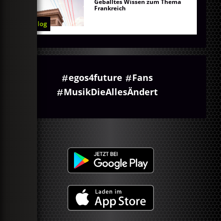
Geballtes Wissen zum Thema
Frankreich
Blog
egos4future
Fans
MusikDieAllesÄndert