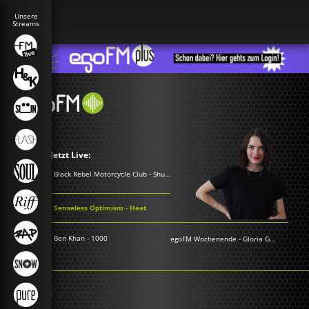
Jetzt Live:
Black Rebel Motorcycle Club - Shuffle Your Feet
Senseless Optimism - Heat
Ben Khan - 1000
egoFM Wochenende
-
Gloria Grünwald