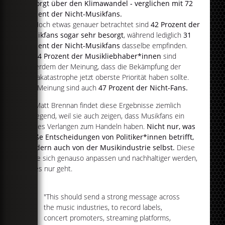
besorgt über den Klimawandel - verglichen mit 72
Prozent der Nicht-Musikfans.
Noch etwas genauer betrachtet sind
42 Prozent der
Musikfans sogar sehr besorgt
, während lediglich
31
Prozent der Nicht-Musikfans
dasselbe empfinden.
54 Prozent der Musikliebhaber*innen
sind
außerdem der Meinung, dass die Bekämpfung der
Klimakatastrophe jetzt oberste Priorität haben sollte.
Der Meinung sind auch
47 Prozent der Nicht-Fans.
Dr. Matt Brennan findet diese Ergebnisse ziemlich
aufregend, weil sie auch zeigen, dass Musikfans ein
großes Verlangen zum Handeln haben.
Nicht nur, was
große Entscheidungen von Politiker*innen betrifft,
sondern auch von der Musikindustrie selbst.
Diese
sollte sich genauso anpassen und nachhaltiger werden,
wo es nur geht.
"This should send a strong message across
the music industries, to record labels,
concert promoters, streaming platforms,