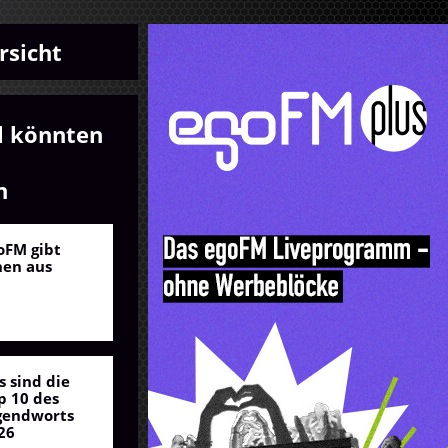
rsicht
l könnten
n
oFM gibt
nen aus
s sind die
p 10 des
gendworts
26