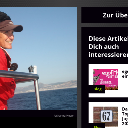
Zur Übe
Diese Artike
Dich auch
interessiere
eg
ei
Blog
Da
To
Katharina Heyer
Ju
20
Blog