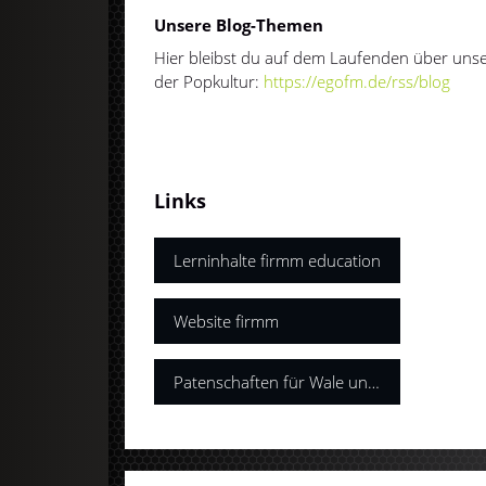
Unsere Blog-Themen
Hier bleibst du auf dem Laufenden über u
der Popkultur:
https://egofm.de/rss/blog
Links
Lerninhalte firmm education
Website firmm
Patenschaften für Wale und Delfine