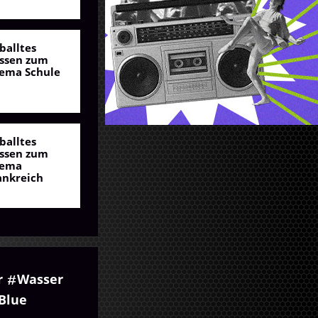
balltes
ssen zum
ema Schule
balltes
ssen zum
ema
ankreich
r
Wasser
Blue