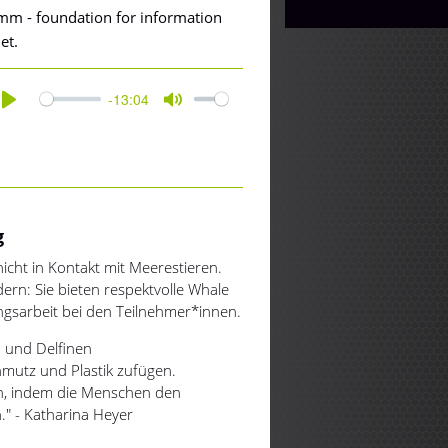
rmm - foundation for information
et.
-13:04
Play
Mute
g
cht in Kontakt mit Meerestieren.
rn: Sie bieten respektvolle Whale
ngsarbeit bei den Teilnehmer*innen.
n und Delfinen
mutz und Plastik zufügen.
n, indem die Menschen den
." - Katharina Heyer