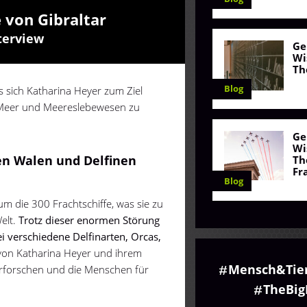
 von Gibraltar
terview
Ge
Wi
Th
Blog
s sich Katharina Heyer zum Ziel
m Meer und Meereslebewesen zu
Ge
Wi
en Walen und Delfinen
Th
Fr
Blog
um die 300 Frachtschiffe, was sie zu
elt.
Trotz dieser enormen Störung
i verschiedene Delfinarten, Orcas,
von Katharina Heyer und ihrem
Mensch&Tie
 erforschen und die Menschen für
TheBig