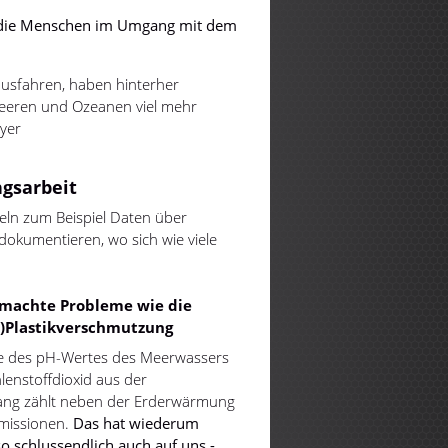
n die Menschen im Umgang mit dem
rausfahren, haben hinterher
Meeren und Ozeanen viel mehr
yer
gsarbeit
eln zum Beispiel Daten über
dokumentieren, wo sich wie viele
machte Probleme wie die
o)Plastikverschmutzung
e des pH-Wertes des Meerwassers
enstoffdioxid aus der
gang zählt neben der Erderwärmung
missionen.
Das hat wiederum
o schlussendlich auch auf uns -