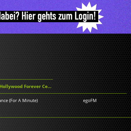
ywood Forever Cemetery Sings
ance (For A Minute)
egoFM