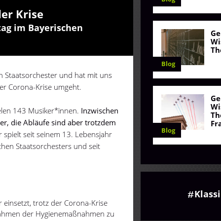
der Krise
ltag im Bayerischen
Ge
Wi
Th
Blog
en Staatsorchester und hat mit uns
der Corona-Krise umgeht.
Ge
Wi
elen 143 Musiker*innen.
Inzwischen
Th
er, die Abläufe sind aber trotzdem
Fr
Blog
r spielt seit seinem 13. Lebensjahr
schen Staatsorchesters und seit
Klass
 einsetzt, trotz der Corona-Krise
m Rahmen der Hygienemaßnahmen zu