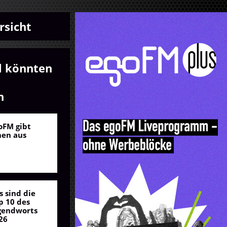
rsicht
l könnten
n
oFM gibt
nen aus
s sind die
p 10 des
gendworts
26