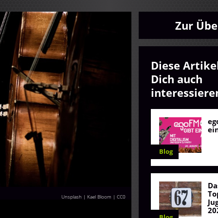
Zur Übe
Diese Artike
Dich auch
interessiere
eg
ei
Blog
Da
To
Unsplash | Kael Bloom
|
CC0
Ju
20
Blog