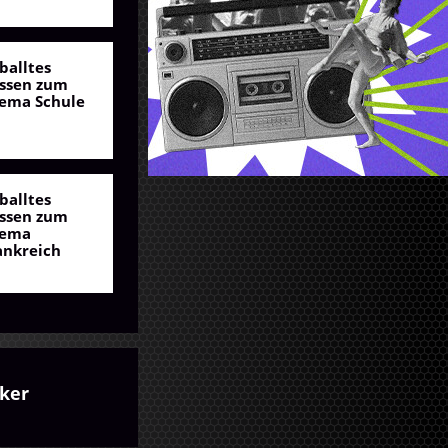
balltes
ssen zum
ema Schule
balltes
ssen zum
ema
ankreich
iker