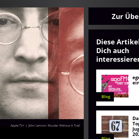
Zur Übe
Diese Artike
Dich auch
interessiere
eg
ei
Blog
Da
To
Apple TV+ | 'John Lennon: Murder Without A Trial'
Ju
20
Blog