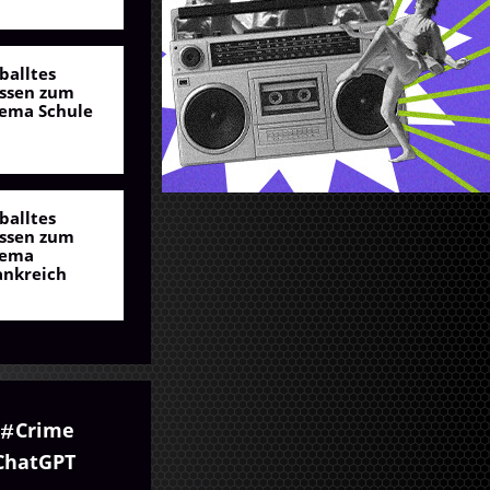
balltes
ssen zum
ema Schule
balltes
ssen zum
ema
ankreich
Crime
ChatGPT