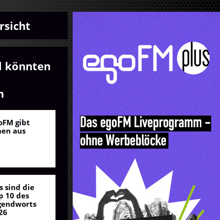
rsicht
l könnten
n
oFM gibt
nen aus
s sind die
p 10 des
gendworts
26