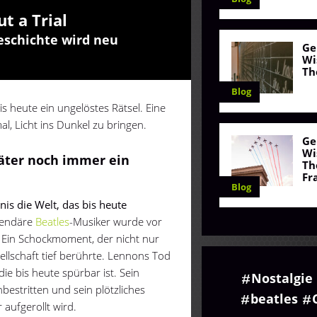
t a Trial
geschichte wird neu
Ge
Wi
Th
Blog
s heute ein ungelöstes Rätsel. Eine
, Licht ins Dunkel zu bringen.
Ge
Wi
päter noch immer ein
Th
Fr
Blog
is die Welt, das bis heute
endäre
Beatles
-Musiker wurde vor
Ein Schockmoment, der nicht nur
llschaft tief berührte. Lennons Tod
die bis heute spürbar ist. Sein
Nostalgie
nbestritten und sein plötzliches
beatles
 aufgerollt wird.