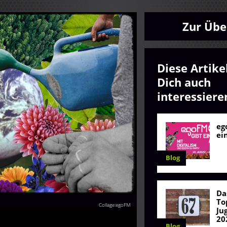
Zur Übe
Diese Artike
Dich auch
interessiere
eg
ei
Blog
Da
To
Collage:egoFM
Ju
20
Blog