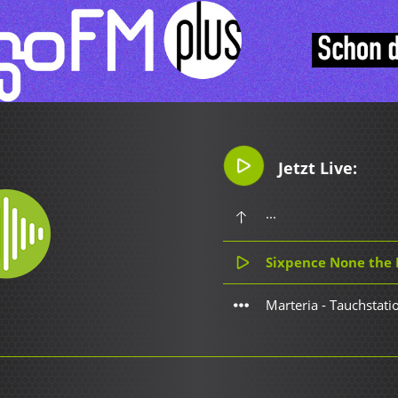
Jetzt Live:
...
Sixpence None the R
Marteria - Tauchstati