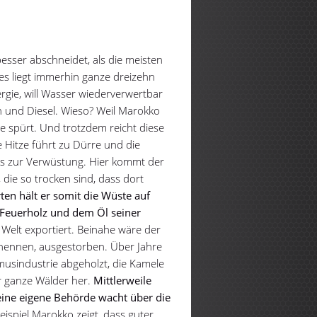
esser abschneidet, als die meisten
es liegt immerhin ganze dreizehn
ergie, will Wasser wiederverwertbar
 und Diesel. Wieso? Weil Marokko
e spürt. Und trotzdem reicht diese
e Hitze führt zu Dürre und die
s zur Verwüstung. Hier kommt der
die so trocken sind, dass dort
ten hält er somit die Wüste auf
 Feuerholz und dem Öl seiner
 Welt exportiert. Beinahe wäre der
 nennen, ausgestorben. Über Jahre
sindustrie abgeholzt, die Kamele
r ganze Wälder her.
Mittlerweile
ine eigene Behörde wacht über die
ispiel Marokko zeigt, dass guter