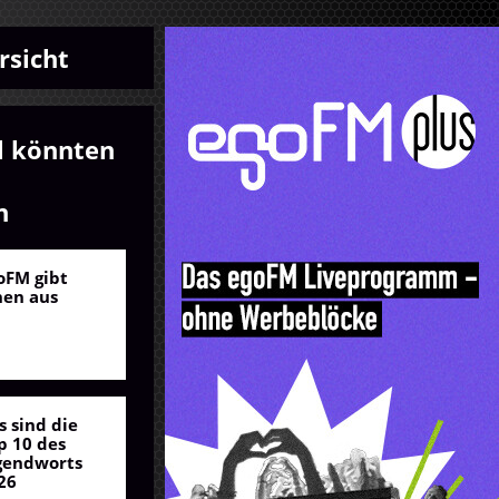
rsicht
l könnten
n
oFM gibt
nen aus
s sind die
p 10 des
gendworts
26