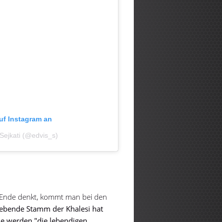
auf Instagram an
 Sejkati (@edvis_s)
u Ende denkt, kommt man bei den
 lebende Stamm der Khalesi hat
ie werden "die lebendigen