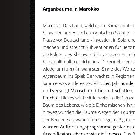
Arganbäume in Marokko
Marokko: Das Land, welches im Klimaschutz b
Schwellenländer und europäischen Staaten - 
Plätze vor Deutschland - investiert in Solaren
machen und streicht Subventionen für Benzin
die Folgen des Klimawandels am eigenen Leib
Klimapolitik alleine nicht aus: Die zunehmend
wiederum führt im wahrsten Sinne des Worte
Arganbaum ins Spiel: Der wächst in Regionen, 
kaum etwas anderes gedeiht.
Seit Jahrhunder
und versorgt Mensch und Tier mit Schatten,
Früchte.
Dieses wird mittlerweile in die Ganze
Baum des Lebens, wie die Einheimischen ihn
hinweg wurden die Bäume wegen der Tourismu
der Berber-Karawanen fielen regelmäßig übe
wurden Aufforstungsprogramme gestartet, e
Argan-Region, ebenso wie die Unesco.
Das Be