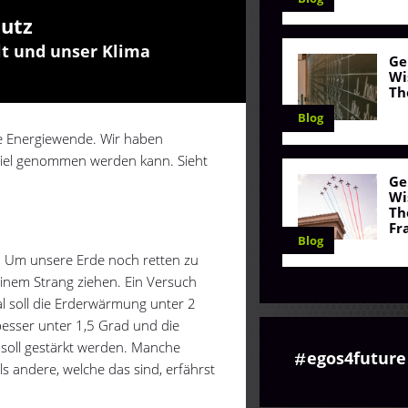
hutz
t und unser Klima
Ge
Wi
Th
Blog
die Energiewende. Wir haben
piel genommen werden kann. Sieht
Ge
Wi
Th
Fr
Blog
: Um unsere Erde noch retten zu
inem Strang ziehen. Ein Versuch
l soll die Erderwärmung unter 2
 besser unter 1,5 Grad und die
soll gestärkt werden. Manche
egos4future
ls andere, welche das sind, erfährst