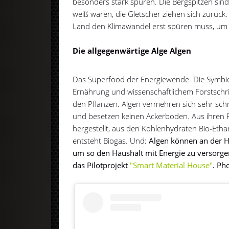
besonders stark spüren. Die Bergspitzen sind 
weiß waren, die Gletscher ziehen sich zurück. V
Land den Klimawandel erst spüren muss, um w
Die allgegenwärtige Alge Algen
Das Superfood der Energiewende. Die Symbi
Ernährung und wissenschaftlichem Forstschritt
den Pflanzen. Algen vermehren sich sehr sc
und besetzen keinen Ackerboden. Aus ihren Fe
hergestellt, aus den Kohlenhydraten Bio-Et
entsteht Biogas. Und:
Algen können an der H
um so den Haushalt mit Energie zu versorgen
das Pilotprojekt
"Smart Material House"
. Ph