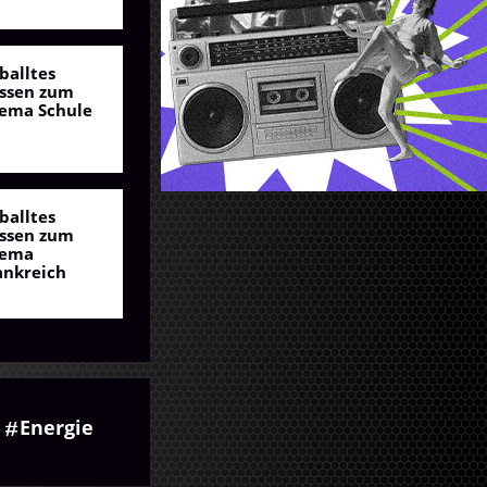
balltes
ssen zum
ema Schule
balltes
ssen zum
ema
ankreich
Energie