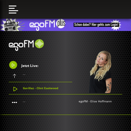
Jetzt Live:
...
Gorillaz - Clint Eastwood
...
egoFM
-
Elise Hoffmann