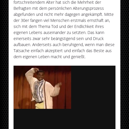
fortschreitendem Alter hat sich die Mehrheit der
Befragten mit dem persönlichen Alterungsprozess
abgefunden und nicht mehr dagegen angekämpft. Mitte
der 30er fangen viel Menschen erstmals ernsthaft an,
sich mit dem Thema Tod und der Endlichkeit ihres
eigenen Lebens auseinander zu setzten. Das kann
einerseits zwar sehr beängstigend sein und Druck
aufbauen. Anderseits auch beruhigend, wenn man diese
Tatsache einfach akzeptiert und einfach das Beste aus
dem eigenen Leben macht und genießt.