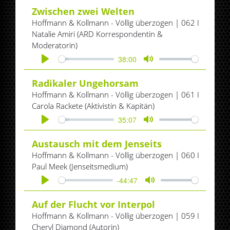
Zwischen zwei Welten
Hoffmann & Kollmann - Völlig überzogen | 062 I
Natalie Amiri (ARD Korrespondentin &
Moderatorin)
38:00
Play
Mute
Radikaler Ungehorsam
Hoffmann & Kollmann - Völlig überzogen | 061 I
Carola Rackete (Aktivistin & Kapitän)
35:07
Play
Mute
Austausch mit dem Jenseits
Hoffmann & Kollmann - Völlig überzogen | 060 I
Paul Meek (Jenseitsmedium)
-44:47
Play
Mute
Auf der Flucht vor Interpol
Hoffmann & Kollmann - Völlig überzogen | 059 I
Cheryl Diamond (Autorin)