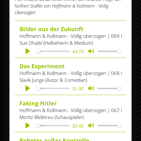
fünften Staffel von
Hoffmann & Kollmann - Völlig
Überzogen
!
Bilder aus der Zukunft
Hoffmann & Kollmann - Völlig überzogen | 069 I
Sue Dhaibi (Hellseherin & Medium)
43:10
Play
Mute
Das Experiment
Hoffmann & Kollmann - Völlig überzogen | 068 I
Slavik Junge (Autor & Comedian)
31:30
Play
Mute
Faking Hitler
Hoffmann & Kollmann - Völlig überzogen | 067 I
Moritz Bleibtreu (Schauspieler)
22:42
Play
Mute
Roboter außer Kontrolle