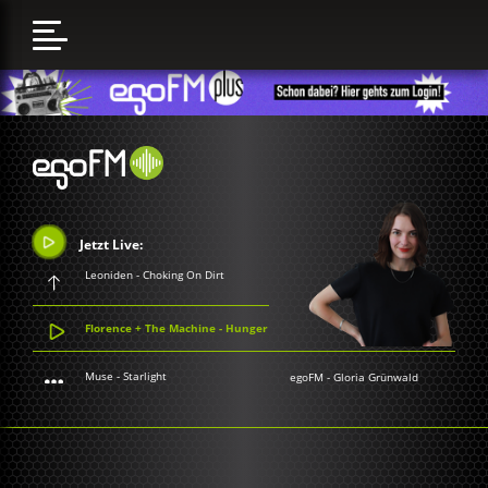
Jetzt Live:
Leoniden - Choking On Dirt
Florence + The Machine - Hunger
Muse - Starlight
egoFM
-
Gloria Grünwald