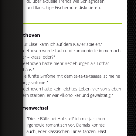
du über aktuelle Trends wie Schlaghosen
und flauschige Fischerhüte diskutieren.
Beethoven
1. "'Für Elise' kann ich auf dem Klavier spielen."
2. "Beethoven wurde taub und komponierte immernoch
weiter – krass, oder?"
3. "Beethoven hatte mehr Beziehungen als Lothar
Matthäus."
4. "Die fünfte Sinfonie mit dem ta-ta-ta-taaaaa ist meine
Lieblingssinfonie."
5. "Beethoven hatte kein leichtes Leben: vier von sieben
Kindern starben, er war Alkoholiker und gewalttätig."
Themenwechsel
"Diese Bälle bei Hof stell' ich mir ja schon
irgendwie romantisch vor. Damals konnte
auch jeder klassischen Tänze tanzen. Hast