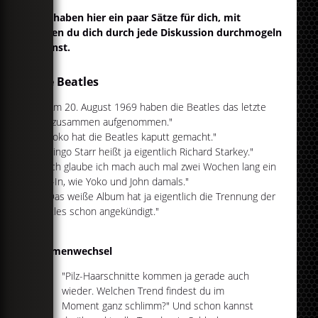
Wir haben hier ein paar Sätze für dich, mit
denen du dich durch jede Diskussion durchmogeln
kannst.
The Beatles
"Am 20. August 1969 haben die Beatles das letzte
Mal zusammen aufgenommen."
"Yoko hat die Beatles kaputt gemacht."
"Ringo Starr heißt ja eigentlich Richard Starkey."
"Ich glaube ich mach auch mal zwei Wochen lang ein
Bed-In, wie Yoko und John damals."
"Das weiße Album hat ja eigentlich die Trennung der
Beatles schon angekündigt."
Themenwechsel
"Pilz-Haarschnitte kommen ja gerade auch
wieder. Welchen Trend findest du im
Moment ganz schlimm?" Und schon kannst