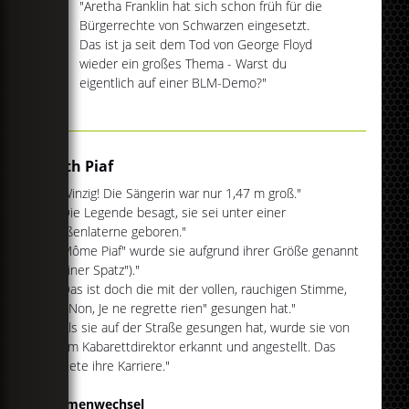
"Aretha Franklin hat sich schon früh für die
Bürgerrechte von Schwarzen eingesetzt.
Das ist ja seit dem Tod von George Floyd
wieder ein großes Thema - Warst du
eigentlich auf einer BLM-Demo?"
Edith Piaf
1. "Winzig! Die Sängerin war nur 1,47 m groß."
2. "Die Legende besagt, sie sei unter einer
Straßenlaterne geboren."
3. "Môme Piaf" wurde sie aufgrund ihrer Größe genannt
("kleiner Spatz")."
4. "Das ist doch die mit der vollen, rauchigen Stimme,
die "Non, Je ne regrette rien" gesungen hat."
5. "Als sie auf der Straße gesungen hat, wurde sie von
einem Kabarettdirektor erkannt und angestellt. Das
startete ihre Karriere."
Themenwechsel