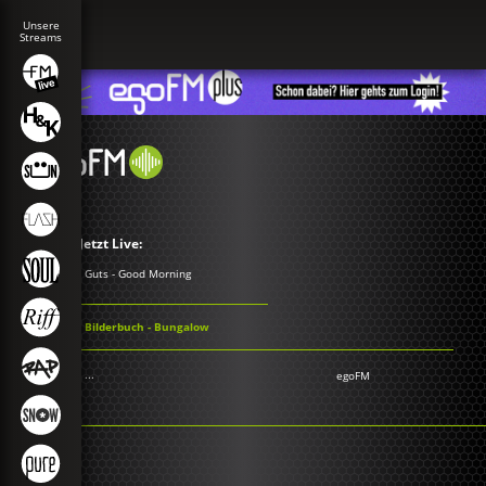
Jetzt Live:
Guts - Good Morning
Bilderbuch - Bungalow
...
egoFM