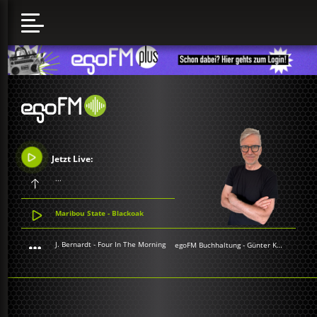
Jetzt Live:
...
Maribou State - Blackoak
J. Bernardt - Four In The Morning
egoFM Buchhaltung
-
Günter Keil