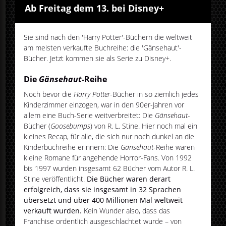
Ab Freitag dem 13. bei Disney+
Sie sind nach den 'Harry Potter'-Büchern die weltweit
am meisten verkaufte Buchreihe: die 'Gänsehaut'-
Bücher. Jetzt kommen sie als Serie zu Disney+.
Die
Gänsehaut
-Reihe
Noch bevor die
Harry Potter
-Bücher in so ziemlich jedes
Kinderzimmer einzogen, war in den 90er-Jahren vor
allem eine Buch-Serie weitverbreitet: Die
Gänsehaut
-
Bücher (
Goosebumps
) von R. L. Stine. Hier noch mal ein
kleines Recap, für alle, die sich nur noch dunkel an die
Kinderbuchreihe erinnern: Die
Gänsehaut
-Reihe waren
kleine Romane für angehende Horror-Fans. Von 1992
bis 1997 wurden insgesamt 62 Bücher vom Autor R. L.
Stine veröffentlicht.
Die Bücher waren derart
erfolgreich, dass sie insgesamt in 32 Sprachen
übersetzt und über 400 Millionen Mal weltweit
verkauft wurden.
Kein Wunder also, dass das
Franchise ordentlich ausgeschlachtet wurde – von