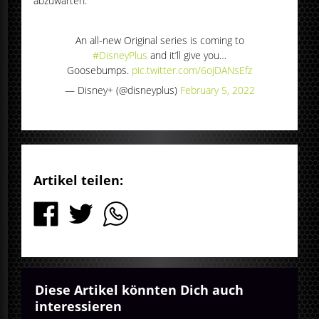
abzuwarten.
An all-new Original series is coming to
#DisneyPlus
and it’ll give you…
Goosebumps.
pic.twitter.com/6ojDANsEfz
— Disney+ (@disneyplus)
February 5, 2022
Artikel teilen:
Diese Artikel könnten Dich auch
interessieren