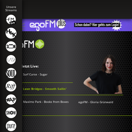
Jetzt Live:
Surf Curse - Sugar
Leon Bridges - Smooth Sailin'
Maxïmo Park - Books from Boxes
egoFM
-
Gloria Grünwald