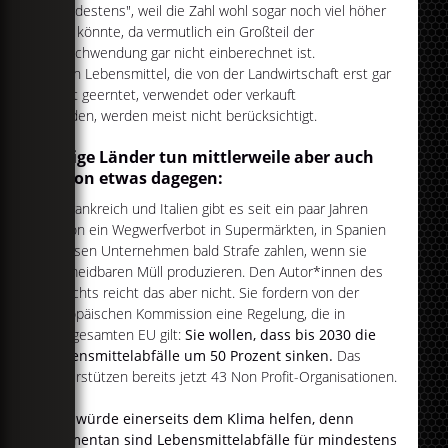
"Mindestens", weil die Zahl wohl sogar noch viel höher
sein könnte, da vermutlich ein Großteil der
Verschwendung gar nicht einberechnet ist.
Denn Lebensmittel, die von der Landwirtschaft erst gar
nicht geerntet, verwendet oder verkauft
werden, werden meist nicht berücksichtigt.
Einige Länder tun mittlerweile aber auch
schon etwas dagegen:
In Frankreich und Italien gibt es seit ein paar Jahren
schon ein Wegwerfverbot in Supermärkten, in Spanien
müssen Unternehmen bald Strafe zahlen, wenn sie
vermeidbaren Müll produzieren. Den Autor*innen des
Berichts reicht das aber nicht. Sie fordern von der
Europäischen Kommission eine Regelung, die in
der gesamten EU gilt:
Sie wollen, dass bis 2030 die
Lebensmittelabfälle um 50 Prozent sinken.
Das
unterstützen bereits jetzt 43 Non Profit-Organisationen.
Das würde einerseits dem Klima helfen, denn
momentan sind Lebensmittelabfälle für mindestens