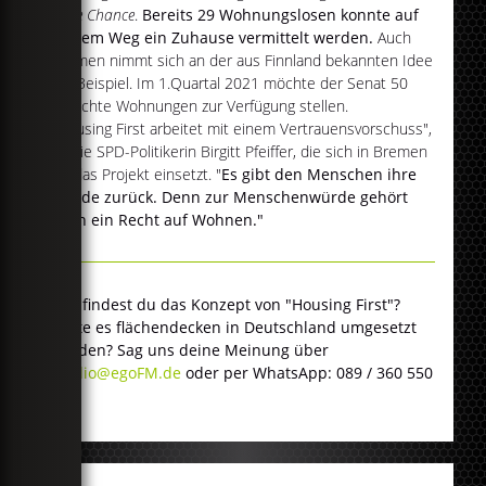
Neue Chance
.
Bereits 29 Wohnungslosen konnte auf
diesem Weg ein Zuhause vermittelt werden.
Auch
Bremen nimmt sich an der aus Finnland bekannten Idee
ein Beispiel. Im 1.Quartal 2021 möchte der Senat 50
schlichte Wohnungen zur Verfügung stellen.
"Housing First arbeitet mit einem Vertrauensvorschuss",
so die SPD-Politikerin Birgitt Pfeiffer, die sich in Bremen
für das Projekt einsetzt. "
Es gibt den Menschen ihre
Würde zurück. Denn zur Menschenwürde gehört
auch ein Recht auf Wohnen."
Wie findest du das Konzept von "Housing First"?
Sollte es flächendecken in Deutschland umgesetzt
werden? Sag uns deine Meinung über
studio@egoFM.de
oder per WhatsApp: 089 / 360 550
460.