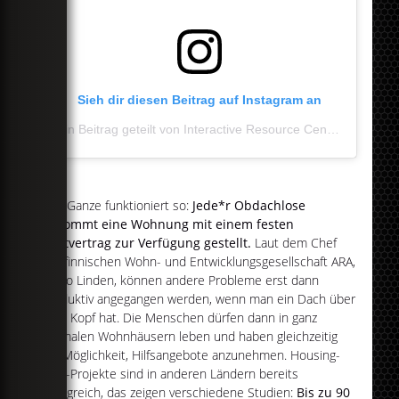
Sieh dir diesen Beitrag auf Instagram an
Ein Beitrag geteilt von Interactive Resource Center (@irc__greensboro)
Das Ganze funktioniert so:
Jede*r Obdachlose
bekommt eine Wohnung mit einem festen
Mietvertrag zur Verfügung gestellt.
Laut dem Chef
der finnischen Wohn- und Entwicklungs­gesellschaft ARA,
Jarmo Linden, können andere Probleme erst dann
produktiv angegangen werden, wenn man ein Dach über
dem Kopf hat. Die Menschen dürfen dann in ganz
normalen Wohnhäusern leben und haben gleichzeitig
die Möglichkeit, Hilfsangebote anzunehmen. Housing-
First-Projekte sind in anderen Ländern bereits
erfolgreich, das zeigen verschiedene Studien:
Bis zu 90