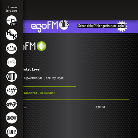
Jetzt Live:
Ggwendolyn - Jock My Style
Moderat - Reminder
...
egoFM