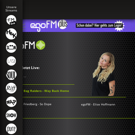
Jetzt Live:
...
Bag Raiders - Way Back Home
Friedberg - So Dope
egoFM
-
Elise Hoffmann