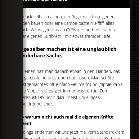
Schmuck selbst machen, ein Regal mit den eigenen
Händen bauen oder eine Lampe basteln. Pfffff, alles
einfach. Wir wagen uns an Größeres und erschaffen
unser eigenes Surfbrett - mit etwas fremder Hilfe.
Dinge selber machen ist eine unglaublich
wunderbare Sache.
Zum einen hält man danach etwas in den Händen, das
man ganz alleine entstehen hat lassen. Man schätzt
Selbstgemachtes oft einfach viel mehr und (Yippie Ya Ya
Yippie Yippie Yay) es gibt immer was zu tun. Zum
anderen ist DIY noch dazu meist um einiges
umweltfreundlicher.
Also warum nicht auch mal die eigenen Kräfte
nutzen?
Allerdings entfernen wir uns jetzt mal vom Standardkram
à la Wie-mache-ich-aus-einer-Europalette-ein-Bett und