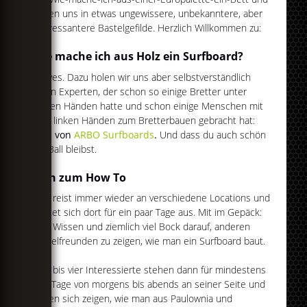
wagen uns in etwas ungewissere, unbekanntere, aber
interessantere Bastelgefilde. Herzlich Willkommen zu:
Wie mache ich aus Holz ein Surfboard?
Oh yes. Dazu holen wir uns aber selbstverständlich
einen Experten, der schon so einige Bretter unter
seinen Händen hatte und schon einige Menschen mit
zwei linken Händen zum Bretterbauen gebracht hat:
Paul von
ARBO Surfboards
.
Und dass du auch schön
am Ball bleibst.
Nun zum How To
Paul reist immer wieder an verschiedene Locations und
breitet sich dort für ein paar Tage aus. Mit im Gepäck:
sein Wissen und ziemlich viel Bock darauf, anderen
Bastelfreunden zu zeigen, wie man ein Surfboard baut.
Drei bis vier Interessierte stehen dann für mindestens
drei Tage von morgens bis abends an seiner Seite und
lassen sich zeigen, wie man aus Paulownia und