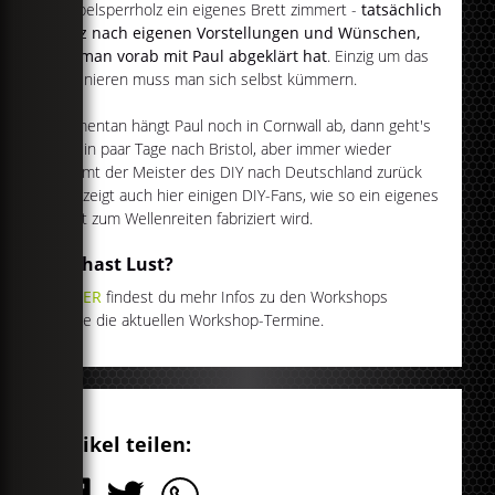
Pappelsperrholz ein eigenes Brett zimmert -
tatsächlich
ganz nach eigenen Vorstellungen und Wünschen,
die man vorab mit Paul abgeklärt hat
. Einzig um das
Laminieren muss man sich selbst kümmern.
Momentan hängt Paul noch in Cornwall ab, dann geht's
für ein paar Tage nach Bristol, aber immer wieder
kommt der Meister des DIY nach Deutschland zurück
und zeigt auch hier einigen DIY-Fans, wie so ein eigenes
Brett zum Wellenreiten fabriziert wird.
Du hast Lust?
►
HIER
findest du mehr Infos zu den Workshops
sowie die aktuellen Workshop-Termine.
Artikel teilen: