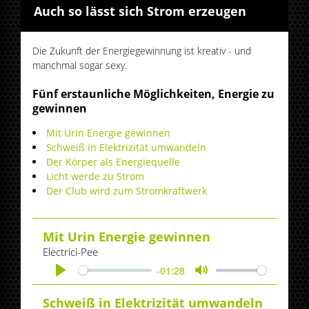
Auch so lässt sich Strom erzeugen
Die Zukunft der Energiegewinnung ist kreativ - und
manchmal sogar sexy.
Fünf erstaunliche Möglichkeiten, Energie zu
gewinnen
Mit Urin Energie gewinnen
Schweiß in Elektrizität umwandeln
Der Körper als Energiequelle
Licht werde zu Strom
Der Club wird zum Stromkraftwerk
Mit Urin Energie gewinnen
Electrici-Pee
-01:28
Play
Mute
Schweiß in Elektrizität umwandeln