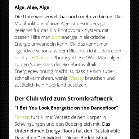
Alge, Alge, Alge
Die Unterwasserwelt hat noch mehr zu bieten:
Die
Multifunktionspflanze Alge ist besonders gut
geeignet für das Bio-Photovoltaik-System, mit
dessen Hilfe man
Licht
energie in elektrische
Energie umwandeln kann. Ok, das kennt man
irgendwie schon aus dem Biounterricht... Beitreiben
nicht alle
Pflanzen
Photosynthese? Was Mikroalgen
zu den Superstars der Bio-Photovoltaik-
Energiegewinnung macht ist, dass sie sich super
schnell vermehren, wenig
Wasser
brauchen und
zusätzlich kein Ackerland besetzen.
Der Club wird zum Stromkraftwerk
"I Bet You Look Energetic on the Dancefloor"
Tanzen
fürs Klima: Versetz deinen Körper in
Schwingungen und den Boden gleich mit.
Das
Unternehmen Energy Floors hat den "Sustainable
Dancefloor" entwickelt. Dieser Boden ist mit