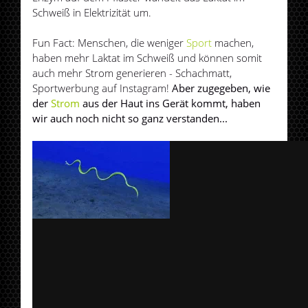
Schweiß in Elektrizität um.
Fun Fact: Menschen, die weniger
Sport
machen,
haben mehr Laktat im Schweiß und können somit
auch mehr Strom generieren - Schachmatt,
Sportwerbung auf Instagram!
Aber zugegeben, wie
der
Strom
aus der Haut ins Gerät kommt, haben
wir auch noch nicht so ganz verstanden...