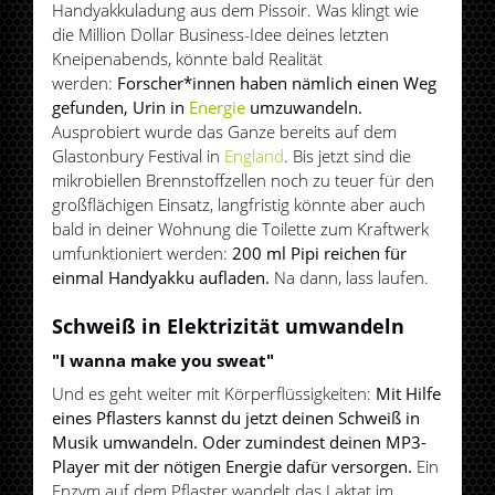
Handyakkuladung aus dem Pissoir. Was klingt wie
die Million Dollar Business-Idee deines letzten
Kneipenabends, könnte bald Realität
werden:
Forscher*innen haben nämlich einen Weg
gefunden, Urin in
Energie
umzuwandeln.
Ausprobiert wurde das Ganze bereits auf dem
Glastonbury Festival in
England
. Bis jetzt sind die
mikrobiellen Brennstoffzellen noch zu teuer für den
großflächigen Einsatz, langfristig könnte aber auch
bald in deiner Wohnung die Toilette zum Kraftwerk
umfunktioniert werden:
200 ml Pipi reichen für
einmal Handyakku aufladen.
Na dann, lass laufen.
Schweiß in Elektrizität umwandeln
"I wanna make you sweat"
Und es geht weiter mit Körperflüssigkeiten:
Mit Hilfe
eines Pflasters kannst du jetzt deinen Schweiß in
Musik umwandeln. Oder zumindest deinen MP3-
Player mit der nötigen Energie dafür versorgen.
Ein
Enzym auf dem Pflaster wandelt das Laktat im