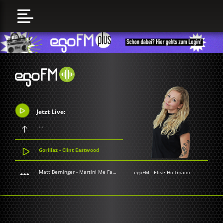
Jetzt Live:
...
Gorillaz - Clint Eastwood
Matt Berninger - Martini Me Fatso
egoFM
-
Elise Hoffmann