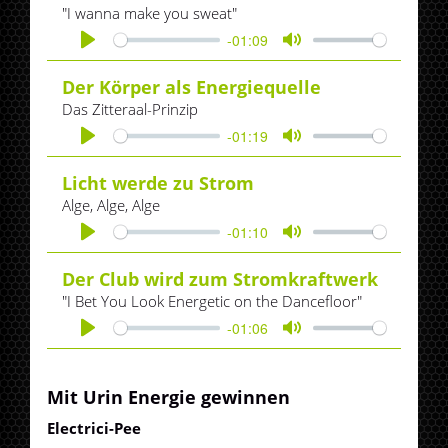
"I wanna make you sweat"
-01:09
Play
Mute
Der Körper als Energiequelle
Das Zitteraal-Prinzip
-01:19
Play
Mute
Licht werde zu Strom
Alge, Alge, Alge
-01:10
Play
Mute
Der Club wird zum Stromkraftwerk
"I Bet You Look Energetic on the Dancefloor"
-01:06
Play
Mute
Mit Urin Energie gewinnen
Electrici-Pee