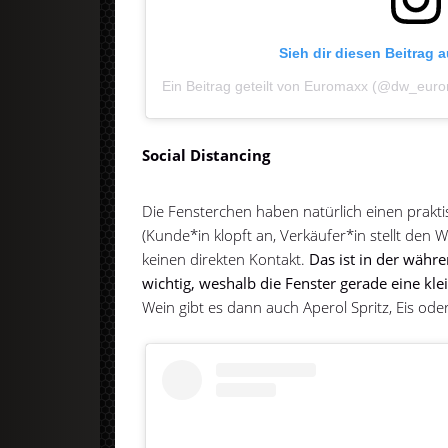
Sieh dir diesen Beitrag 
Ein Beitrag geteilt von Euromaxx (@dw_eur
Social Distancing
Die Fensterchen haben natürlich einen prakti
(Kunde*in klopft an, Verkäufer*in stellt den 
keinen direkten Kontakt.
Das ist in der währ
wichtig, weshalb die Fenster gerade eine kle
Wein gibt es dann auch Aperol Spritz, Eis ode