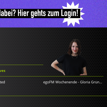
ves
ted
egoFM Wochenende
-
Gloria Grünwald