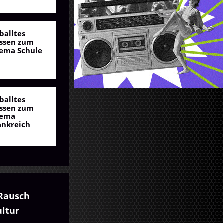
balltes
ssen zum
ema Schule
balltes
ssen zum
ema
ankreich
Rausch
ultur