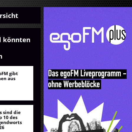
rsicht
l könnten
n
oFM gibt
nen aus
s sind die
p 10 des
gendworts
26