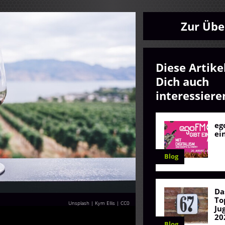
Zur Übe
Diese Artike
Dich auch
interessiere
eg
ei
Blog
Da
To
Unsplash | Kym Ellis
|
CC0
Ju
20
Blog