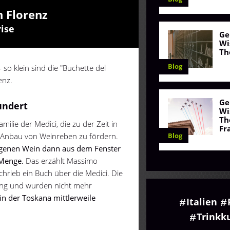
n Florenz
ise
Ge
Wi
Th
Blog
so klein sind die "Buchette del
enz.
Ge
undert
Wi
Th
ilie der Medici, die zu der Zeit in
Fr
Blog
n Anbau von Weinreben zu fördern.
eigenen Wein dann aus dem Fenster
 Menge.
Das erzählt Massimo
schrieb ein Buch über die Medici. Die
tung und wurden nicht mehr
n der Toskana mittlerweile
Italien
Trinkk