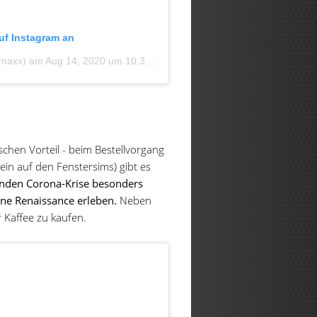
auf Instagram an
omaxx)
am
Aug 14, 2020 um 10:30 PDT
schen Vorteil - beim Bestellvorgang
Wein auf den Fenstersims) gibt es
enden Corona-Krise besonders
ine Renaissance erleben.
Neben
r Kaffee zu kaufen.