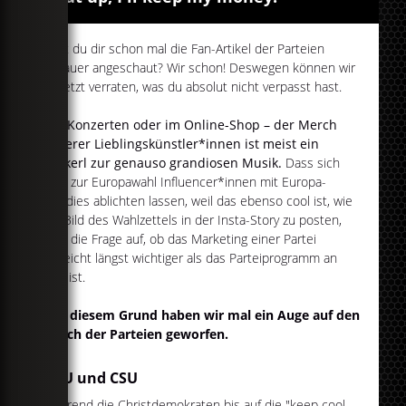
Hast du dir schon mal die Fan-Artikel der Parteien
genauer angeschaut? Wir schon! Deswegen können wir
dir jetzt verraten, was du absolut nicht verpasst hast.
Auf Konzerten oder im Online-Shop – der Merch
unserer Lieblingskünstler*innen ist meist ein
Zuckerl zur genauso grandiosen Musik.
Dass sich
jetzt zur Europawahl Influencer*innen mit Europa-
Hoodies ablichten lassen, weil das ebenso cool ist, wie
ein Bild des Wahlzettels in der Insta-Story zu posten,
wirft die Frage auf, ob das Marketing einer Partei
vielleicht längst wichtiger als das Parteiprogramm an
sich ist.
Aus diesem Grund haben wir mal ein Auge auf den
Merch der Parteien geworfen.
CDU und CSU
Während die Christdemokraten bis auf die "keep cool.