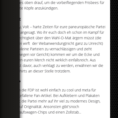
gibt es oben drauf, um die vorbeifliegenden Frisbees für
rechte Köpfe anzukündigen.
Volt
Sorry, Volt – harte Zeiten für eure paneuropäische Partei
sind angesagt. Wo ihr euch doch eh schon im Kampf für
Gerechtigkeit über den Wahl-O-Mat ärgern müsst (die
Partei wirft der Webanwendung(nicht ganz zu Unrecht)
vor, kleine Parteien zu vernachlässigen und zieht
deswegen vor Gericht) kommen wir um die Ecke und
finden euren Merch nicht wirklich einfallsreich. Aus
Angst davor, auch verklagt zu werden, erwähnen wir die
lila Shirts an dieser Stelle trotzdem.
FDP
Auch die FDP ist wohl einfach zu cool und meta für
ausgefallene Fan-Artikel. Bei Aufklebern und Plakaten
setzt die Partei mehr auf ihr viel zu modernes Design,
als auf Originalität. Ansonsten gibt'snoch
Einkaufswagen-Chips und einen Zollstab...