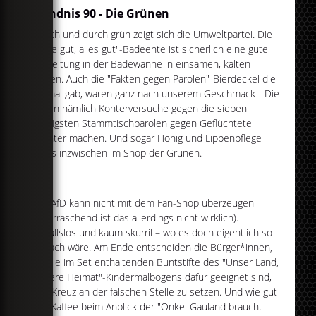
Bündnis 90 - Die Grünen
Durch und durch grün zeigt sich die Umweltpartei. Die
"Ente gut, alles gut"-Badeente ist sicherlich eine gute
Begleitung in der Badewanne in einsamen, kalten
Zeiten. Auch die "Fakten gegen Parolen"-Bierdeckel die
es mal gab, waren ganz nach unserem Geschmack - Die
sollen nämlich Konterversuche gegen die sieben
häufigsten Stammtischparolen gegen Geflüchtete
leichter machen. Und sogar Honig und Lippenpflege
gibt's inzwischen im Shop der Grünen.
AfD
Die AfD kann nicht mit dem Fan-Shop überzeugen
(überraschend ist das allerdings nicht wirklich).
Einfallslos und kaum skurril – wo es doch eigentlich so
einfach wäre. Am Ende entscheiden die Bürger*innen,
ob die im Set enthaltenden Buntstifte des "Unser Land,
unsere Heimat"-Kindermalbogens dafür geeignet sind,
das Kreuz an der falschen Stelle zu setzen. Und wie gut
der Kaffee beim Anblick der "Onkel Gauland braucht