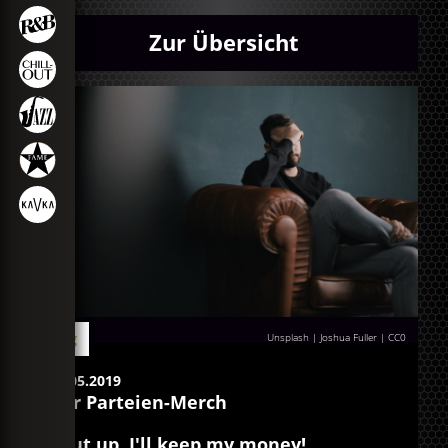
Zur Übersicht
Blog
Unsplash | Joshua Fuller
|
CC0
20.05.2019
Der Parteien-Merch
Shut up, I'll keep my money!