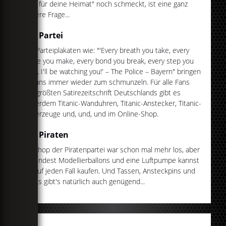
dich für deine Heimat" noch schmeckt, ist eine ganz
andere Frage...
Die Partei
Mit Parteiplakaten wie: "'Every breath you take, every
move you make, every bond you break, every step you
take, I'll be watching you!' – The Police – Bayern" bringen
sie uns immer wieder zum schmunzeln. Für alle Fans
der größten Satirezeitschrift Deutschlands gibt es
außerdem Titanic-Wanduhren, Titanic-Anstecker, Titanic-
Feuerzeuge und, und, und im Online-Shop.
Die Piraten
Im Shop der Piratenpartei war schon mal mehr los, aber
zumindest Modellierballons und eine Luftpumpe kannst
du auf jeden Fall kaufen. Und Tassen, Ansteckpins und
Shirts gibt's natürlich auch genügend...