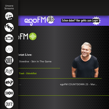
Jetzt Live:
Slowdive - Skin In The Game
Tool - Stinkfist
...
egoFM COUNTDOWN 25
-
Markus Kavka