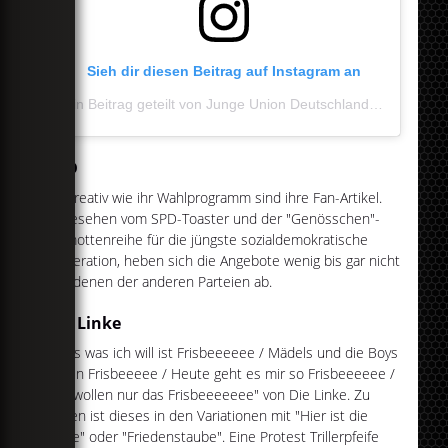
Sieh dir diesen Beitrag auf Instagram an
Ein Beitrag geteilt von Junge Union Deutschlands (@junge_union)
SPD
So kreativ wie ihr Wahlprogramm sind ihre Fan-Artikel.
Abgesehen vom SPD-Toaster und der "Genösschen"-
Klamottenreihe für die jüngste sozialdemokratische
Generation, heben sich die Angebote wenig bis gar nicht
von denen der anderen Parteien ab.
Die Linke
"Alles was ich will ist Frisbeeeeee / Mädels und die Boys
sagen Frisbeeeee / Heute geht es mir so Frisbeeeeee /
Alle wollen nur das Frisbeeeeeee" von Die Linke. Zu
haben ist dieses in den Variationen mit "Hier ist die
Linke" oder "Friedenstaube". Eine Protest Trillerpfeife