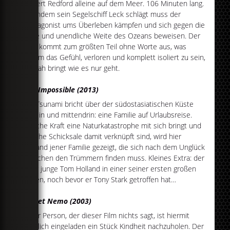
Robert Redford alleine auf dem Meer. 106 Minuten lang.
Nachdem sein Segelschiff Leck schlägt muss der
Protagonist ums Überleben kämpfen und sich gegen die
Stille und unendliche Weite des Ozeans beweisen. Der
Film kommt zum größten Teil ohne Worte aus, was
einem das Gefühl, verloren und komplett isoliert zu sein,
so nah bringt wie es nur geht.
The Impossible (2013)
Ein Tsunami bricht über der südostasiatischen Küste
herein und mittendrin: eine Familie auf Urlaubsreise.
Welche Kraft eine Naturkatastrophe mit sich bringt und
welche Schicksale damit verknüpft sind, wird hier
anhand jener Familie gezeigt, die sich nach dem Unglück
zwischen den Trümmern finden muss. Kleines Extra: der
sehr junge Tom Holland in einer seiner ersten großen
Rollen, noch bevor er Tony Stark getroffen hat…
Findet Nemo (2003)
Jeder Person, der dieser Film nichts sagt, ist hiermit
herzlich eingeladen ein Stück Kindheit nachzuholen. Der