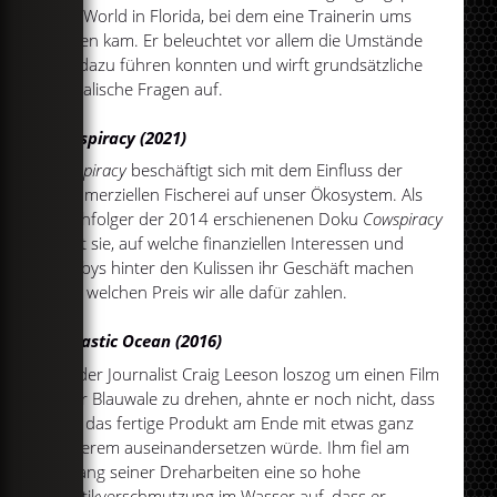
Sea World in Florida, bei dem eine Trainerin ums
Leben kam. Er beleuchtet vor allem die Umstände
die dazu führen konnten und wirft grundsätzliche
moralische Fragen auf.
Seaspiracy (2021)
Seaspiracy
beschäftigt sich mit dem Einfluss der
kommerziellen Fischerei auf unser Ökosystem. Als
Nachfolger der 2014 erschienenen Doku
Cowspiracy
zeigt sie, auf welche finanziellen Interessen und
Lobbys hinter den Kulissen ihr Geschäft machen
und welchen Preis wir alle dafür zahlen.
A Plastic Ocean (2016)
Als der Journalist Craig Leeson loszog um einen Film
über Blauwale zu drehen, ahnte er noch nicht, dass
sich das fertige Produkt am Ende mit etwas ganz
anderem auseinandersetzen würde. Ihm fiel am
Anfang seiner Dreharbeiten eine so hohe
Plastikverschmutzung im Wasser auf, dass er