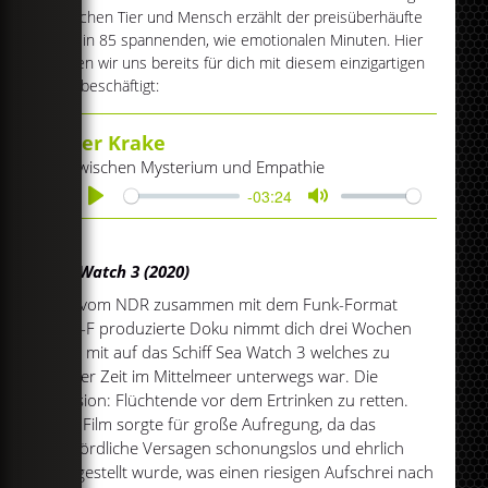
zwischen Tier und Mensch erzählt der preisüberhäufte
Film in 85 spannenden, wie emotionalen Minuten. Hier
haben wir uns bereits für dich mit diesem einzigartigen
Tier beschäftigt:
Der Krake
Zwischen Mysterium und Empathie
-03:24
Play
Mute
SeaWatch 3 (2020)
Die vom NDR zusammen mit dem Funk-Format
Strg-F produzierte Doku nimmt dich drei Wochen
lang mit auf das Schiff Sea Watch 3 welches zu
dieser Zeit im Mittelmeer unterwegs war. Die
Mission: Flüchtende vor dem Ertrinken zu retten.
Der Film sorgte für große Aufregung, da das
behördliche Versagen schonungslos und ehrlich
dargestellt wurde, was einen riesigen Aufschrei nach