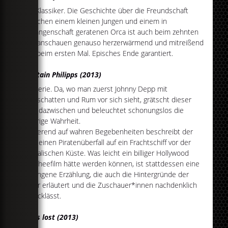
Ein Klassiker. Die Geschichte über die Freundschaft
zwischen einem kleinen Jungen und einem in
Gefangenschaft geratenen Orca ist auch beim zehnten
Mal anschauen genauso herzerwärmend und mitreißend
wie beim ersten Mal. Episches Ende garantiert.
Captain Philipps (2013)
Piraterie. Da, wo man zuerst Johnny Depp mit
Liedschatten und Rum vor sich sieht, grätscht dieser
Film dazwischen und beleuchtet schonungslos die
traurige Wahrheit.
Basierend auf wahren Begebenheiten beschreibt der
Film einen Piratenüberfall auf ein Frachtschiff vor der
somalischen Küste. Was leicht ein billiger Hollywood
Klischeefilm hätte werden können, ist stattdessen eine
gelungene Erzählung, die auch die Hintergründe der
Täter erläutert und die Zuschauer*innen nachdenklich
zurücklässt.
All is lost (2013)