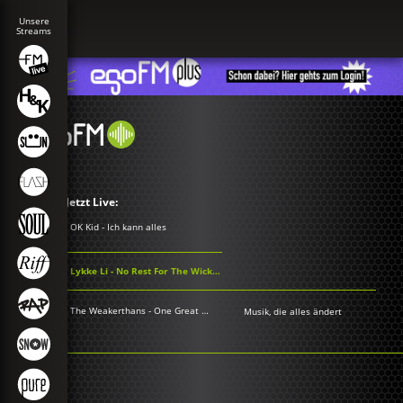
Jetzt Live:
OK Kid - Ich kann alles
Lykke Li - No Rest For The Wicked
The Weakerthans - One Great City!
Musik, die alles ändert