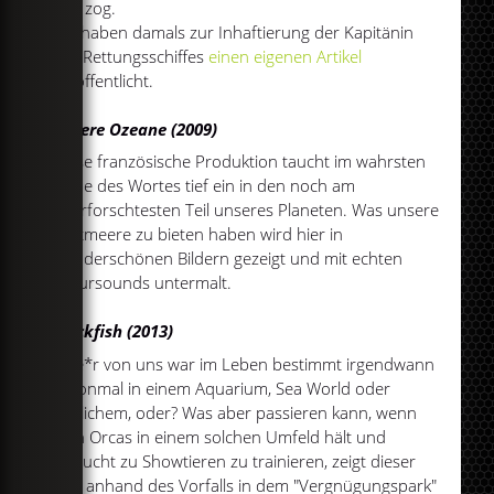
sich zog.
Wir haben damals zur Inhaftierung der Kapitänin
des Rettungsschiffes
einen eigenen Artikel
veröffentlicht.
Unsere Ozeane (2009)
Diese französische Produktion taucht im wahrsten
Sinne des Wortes tief ein in den noch am
unerforschtesten Teil unseres Planeten. Was unsere
Weltmeere zu bieten haben wird hier in
wunderschönen Bildern gezeigt und mit echten
Natursounds untermalt.
Blackfish (2013)
Jede*r von uns war im Leben bestimmt irgendwann
schonmal in einem Aquarium, Sea World oder
ähnlichem, oder? Was aber passieren kann, wenn
man Orcas in einem solchen Umfeld hält und
versucht zu Showtieren zu trainieren, zeigt dieser
Film anhand des Vorfalls in dem "Vergnügungspark"