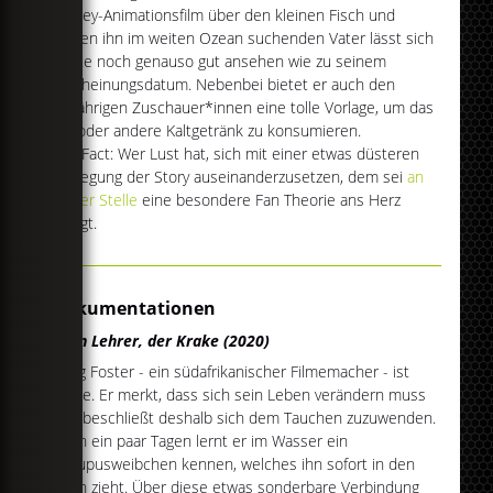
Disney-Animationsfilm über den kleinen Fisch und
seinen ihn im weiten Ozean suchenden Vater lässt sich
heute noch genauso gut ansehen wie zu seinem
Erscheinungsdatum. Nebenbei bietet er auch den
volljährigen Zuschauer*innen eine tolle Vorlage, um das
ein oder andere Kaltgetränk zu konsumieren.
Fun Fact: Wer Lust hat, sich mit einer etwas düsteren
Auslegung der Story auseinanderzusetzen, dem sei
an
dieser Stelle
eine besondere Fan Theorie ans Herz
gelegt.
Dokumentationen
Mein Lehrer, der Krake (2020)
Craig Foster - ein südafrikanischer Filmemacher - ist
müde. Er merkt, dass sich sein Leben verändern muss
und beschließt deshalb sich dem Tauchen zuzuwenden.
Nach ein paar Tagen lernt er im Wasser ein
Oktupusweibchen kennen, welches ihn sofort in den
Bann zieht. Über diese etwas sonderbare Verbindung