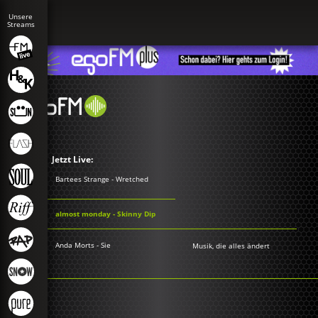
Jetzt Live:
Bartees Strange - Wretched
almost monday - Skinny Dip
Anda Morts - Sie
Musik, die alles ändert