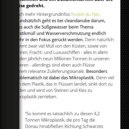
Reise gedreht.
Noch mehr Hintergrundinfos
findest du hier
.
Grundsätzlich geht es bei cleandanube darum,
dass auch die Süßgewässer beim Thema
Plastikmüll und Wasserverschmutzung endlich
mehr in den Fokus gerückt werden.
Denn natürlich
kommt zwar viel Müll von den Küsten, sowie von
Fähren, Fracht- und Luxusschiffen - alles in allem
landen jährlich neun Millionen Tonnen in unseren
Meeren - allerdings sind eben auch Flüsse
extrem relevante Zulieferungskanäle.
Besonders
problematisch ist dabei das Mikroplastik.
Denn viel
von dem Plastik, das in Flüssen landet, sinkt dort zu
Boden und wird von Steinen und Kies zu
Mikroplastik zerrieben.
"So kommt es tatsächlich zu diesen 4,2
Tonnen Mikroplastik, die pro Tag die
Donau hinabfließen Richtung Schwarzes