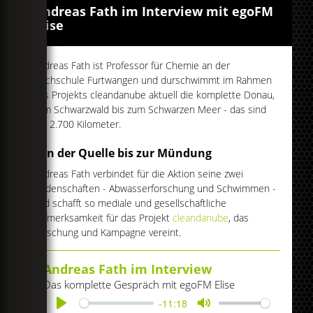
Andreas Fath im Interview mit egoFM
Elise
Andreas Fath ist Professor für Chemie an der
Hochschule Furtwangen und durschwimmt im Rahmen
des Projekts cleandanube aktuell die komplette Donau,
vom Schwarzwald bis zum Schwarzen Meer - das sind
gut 2.700 Kilometer.
Von der Quelle bis zur Mündung
Andreas Fath verbindet für die Aktion seine zwei
Leidenschaften - Abwasserforschung und Schwimmen -
und schafft so mediale und gesellschaftliche
Aufmerksamkeit für das Projekt
cleandanube
, das
Forschung und Kampagne vereint.
Andreas Fath im Interview
Das komplette Gespräch mit egoFM Elise
-11:18