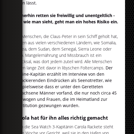
allein lässt.
Immerhin retten sie freiwillig und unentgeltlich -
und wie man sieht, geht man ein hohes Risiko ein.
Die Menschen, die Claus-Peter in sein Schiff geholt hat,
kamen aus vielen verschiedenen Ländern, wie Somalia,
Eritrea, dem Sudan, dem Senegal, Sierra Leone oder
Togo. Mangelernährung und Missbrauch ist ein
Schicksal, was dort jedem zuteil wird. Alle Menschen
waren lange Zeit davor in libyschen Foltercamps.
Der
Lifeline-Kapitän erzählt im Interview von den
schockierenden Eindrücken als Seenotretter, wie
beispielsweise dass er unter den Geretteten
erwachsene Männer vorfand, die nur noch circa 45
Kilo wogen und Frauen, die im Heimatland zur
Prostitution gezwungen wurden.
Carola hat für ihn alles richtig gemacht
Auch die Sea Watch 3-Kapitänin Carola Rackete steht
diese Woche vor Gericht, weil sie in den Hafen von