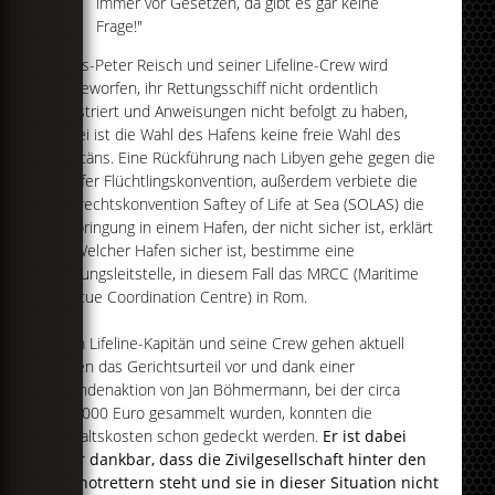
immer vor Gesetzen, da gibt es gar keine
Frage!"
Claus-Peter Reisch und seiner Lifeline-Crew wird
vorgeworfen, ihr Rettungsschiff nicht ordentlich
registriert und Anweisungen nicht befolgt zu haben,
dabei ist die Wahl des Hafens keine freie Wahl des
Kapitäns. Eine Rückführung nach Libyen gehe gegen die
Genfer Flüchtlingskonvention, außerdem verbiete die
Seerechtskonvention Saftey of Life at Sea (SOLAS) die
Verbringung in einem Hafen, der nicht sicher ist, erklärt
er. Welcher Hafen sicher ist, bestimme eine
Rettungsleitstelle, in diesem Fall das MRCC (Maritime
Rescue Coordination Centre) in Rom.
Dem Lifeline-Kapitän und seine Crew gehen aktuell
gegen das Gerichtsurteil vor und dank einer
Spendenaktion von Jan Böhmermann, bei der circa
200.000 Euro gesammelt wurden, konnten die
Anwaltskosten schon gedeckt werden.
Er ist dabei
sehr dankbar, dass die Zivilgesellschaft hinter den
Seenotrettern steht und sie in dieser Situation nicht