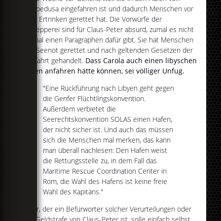
Lampedusa eingefahren ist und dadurch Menschen vor
dem Ertrinken gerettet hat. Die Vorwürfe der
Schlepperei sind für Claus-Peter absurd, zumal es nicht
einmal einen Paragraphen dafür gibt. Sie hat Menschen
aus Seenot gerettet und nach geltenden Gesetzen der
Seefahrt gehandelt.
Dass Carola auch einen libyschen
Hafen anfahren hätte können, sei völliger Unfug.
"Eine Rückführung nach Libyen geht gegen
die Genfer Flüchtlingskonvention.
Außerdem verbietet die
Seerechtskonvention SOLAS einen Hafen,
der nicht sicher ist. Und auch das müssen
sich die Menschen mal merken, das kann
man überall nachlesen: Den Hafen weist
die Rettungsstelle zu, in dem Fall das
Maritime Rescue Coordination Center in
Rom, die Wahl des Hafens ist keine freie
Wahl des Kapitäns."
Jeder, der ein Befürworter solcher Verurteilungen oder
der Geldstrafe von Claus-Peter ist, solle einfach selbst