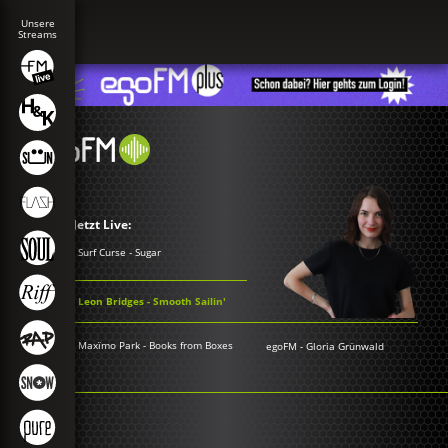
Jetzt Live:
Surf Curse - Sugar
Leon Bridges - Smooth Sailin'
Maxïmo Park - Books from Boxes
egoFM
-
Gloria Grünwald