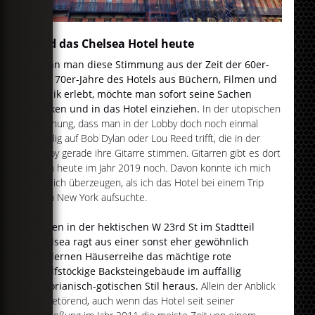
Und das Chelsea Hotel heute
Wenn man diese Stimmung aus der Zeit der 60er-
und 70er-Jahre des Hotels aus Büchern, Filmen und
Musik erlebt, möchte man sofort seine Sachen
packen und in das Hotel einziehen.
In der utopischen
Hoffnung, dass man in der Lobby doch noch einmal
zufällig auf Bob Dylan oder Lou Reed trifft, die in der
Lobby gerade ihre Gitarre stimmen. Gitarren gibt es dort
auch heute im Jahr 2019 noch. Davon konnte ich mich
kürzlich überzeugen, als ich das Hotel bei einem Trip
nach New York aufsuchte.
Mitten in der hektischen W 23rd St im Stadtteil
Chelsea ragt aus einer sonst eher gewöhnlich
modernen Häuserreihe das mächtige rote
zwölfstöckige Backsteingebäude im auffällig
viktorianisch-gotischen Stil heraus.
Allein der Anblick
ist betörend, auch wenn das Hotel seit seiner