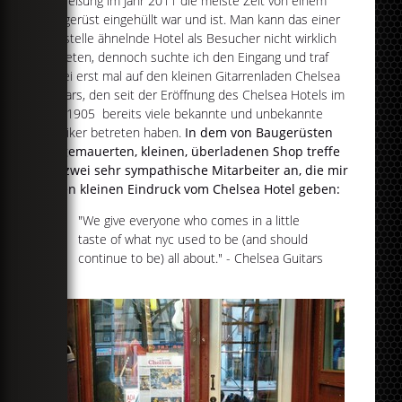
Schließung im Jahr 2011 die meiste Zeit von einem
Baugerüst eingehüllt war und ist. Man kann das einer
Baustelle ähnelnde Hotel als Besucher nicht wirklich
betreten, dennoch suchte ich den Eingang und traf
dabei erst mal auf den kleinen Gitarrenladen Chelsea
Guitars, den seit der Eröffnung des Chelsea Hotels im
Jahr 1905 bereits viele bekannte und unbekannte
Musiker betreten haben.
In dem von Baugerüsten
eingemauerten, kleinen, überladenen Shop treffe
ich zwei sehr sympathische Mitarbeiter an, die mir
einen kleinen Eindruck vom Chelsea Hotel geben:
"We give everyone who comes in a little
taste of what nyc used to be (and should
continue to be) all about." - Chelsea Guitars