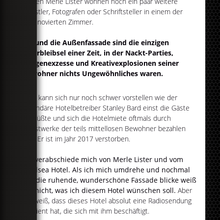
Neben Merle Lister wohnen noch ein paar weitere
Künstler, Fotografen oder Schriftsteller in einem der
unrenovierten Zimmer.
Sie und die Außenfassade sind die einzigen
Überbleibsel einer Zeit, in der Nackt-Parties,
Drogenexzesse und Kreativexplosionen seiner
Bewohner nichts Ungewöhnliches waren.
Man kann sich nur noch schwer vorstellen wie der
legendäre Hotelbetreiber Stanley Bard einst die Gäste
begrüßte und sich die Hotelmiete oftmals durch
Kunstwerke der teils mittellosen Bewohner bezahlen
ließ. Er ist im Jahr 2017 verstorben.
Ich verabschiede mich von Merle Lister und vom
Chelsea Hotel. Als ich mich umdrehe und nochmal
auf die ruhende, wunderschöne Fassade blicke weiß
ich nicht, was ich diesem Hotel wünschen soll.
Aber
ich weiß, dass dieses Hotel absolut eine Radiosendung
verdient hat, die sich mit ihm beschäftigt.