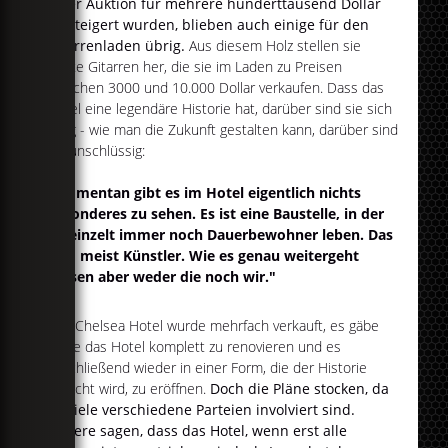
einer Auktion für mehrere hunderttausend Dollar
versteigert wurden, blieben auch einige für den
Gitarrenladen übrig.
Aus diesem Holz stellen sie
heute Gitarren her, die sie im Laden zu Preisen
zwischen 3000 und 10.000 Dollar verkaufen. Dass das
Hotel eine legendäre Historie hat, darüber sind sie sich
einig - wie man die Zukunft gestalten kann, darüber sind
sie unschlüssig:
"Momentan gibt es im Hotel eigentlich nichts
Besonderes zu sehen. Es ist eine Baustelle, in der
vereinzelt immer noch Dauerbewohner leben. Das
sind meist Künstler. Wie es genau weitergeht
wissen aber weder die noch wir."
Das Chelsea Hotel wurde mehrfach verkauft, es gäbe
Pläne das Hotel komplett zu renovieren und es
anschließend wieder in einer Form, die der Historie
gerecht wird, zu eröffnen.
Doch die Pläne stocken, da
zu viele verschiedene Parteien involviert sind.
Andere sagen, dass das Hotel, wenn erst alle