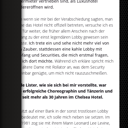
Dauermieter vertrieben sind, als Luxushotel
wiedereröffnen wird.
Auch wenn sie mir bei der Verabschiedung sagten, man
könne das Hotel nicht offiziell betreten, versuche ich es
eine Tür weiter, die früher allem Anschein nach der
Eingang zu der einst legendären Lobby gewesen sein
musste.
Ich trete ein und sehe nicht mehr viel von
dem Zauber, stattdessen eine kahle Lobby mit
Empfang und Securities, die mich erstmal fragen,
was ich dort möchte.
Während ich erkläre spricht mich
eine ältere Dame mit Rollator an, was dem Security
scheinbar genügte, um mich nicht rauszuschmeißen.
Merle Lister, wie sie sich bei mir vorstellte, war
eine erfolgreiche Choreographin und Tänzerin und
lebt seit mehr als 30 Jahren im Chelsea Hotel.
Sie sitzt auf einer Bank in der sonst trostlosen Lobby
und bedeutet mir, ich solle mich neben sie setzen. Im
Jahr 1981 zog sie mit ihrem Mann Leonard Lee Levine,