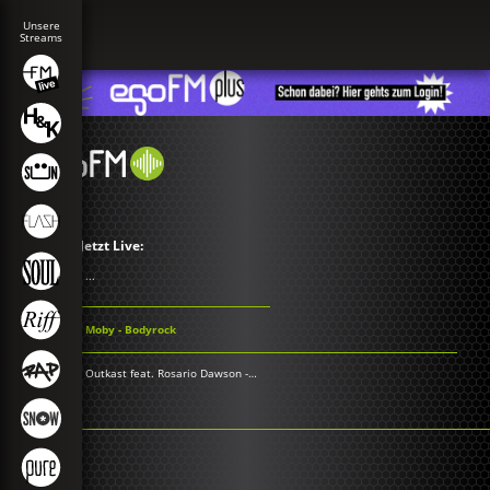
Jetzt Live:
...
Moby - Bodyrock
Outkast feat. Rosario Dawson - She Lives In My Lap