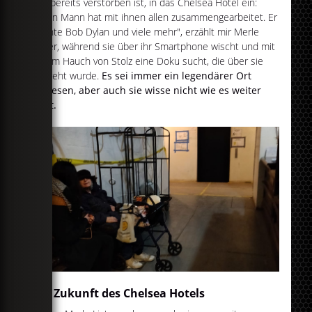
der bereits verstorben ist, in das Chelsea Hotel ein:
"Mein Mann hat mit ihnen allen zusammengearbeitet. Er
kannte Bob Dylan und viele mehr", erzählt mir Merle
Lister, während sie über ihr Smartphone wischt und mit
einem Hauch von Stolz eine Doku sucht, die über sie
gedreht wurde.
Es sei immer ein legendärer Ort
gewesen, aber auch sie wisse nicht wie es weiter
geht.
Die Zukunft des Chelsea Hotels