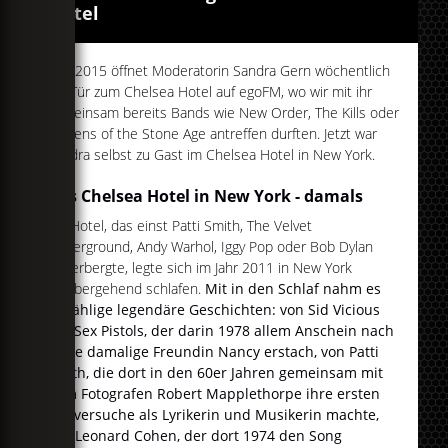
Hotel
Seit 2015 öffnet Moderatorin Sandra Gern wöchentlich
die Tür zum Chelsea Hotel auf egoFM, wo wir mit ihr
gemeinsam bereits Bands wie New Order, The Kills oder
Queens of the Stone Age antreffen durften. Jetzt war
Sandra selbst zu Gast im Chelsea Hotel in New York.
Das Chelsea Hotel in New York - damals
Ein Hotel, das einst Patti Smith, The Velvet
Underground, Andy Warhol, Iggy Pop oder Bob Dylan
beherbergte, legte sich im Jahr 2011 in New York
vorübergehend schlafen.
Mit in den Schlaf nahm es
unzählige legendäre Geschichten: von Sid Vicious
der Sex Pistols, der darin 1978 allem Anschein nach
seine damalige Freundin Nancy erstach, von Patti
Smith, die dort in den 60er Jahren gemeinsam mit
dem Fotografen Robert Mapplethorpe ihre ersten
Gehversuche als Lyrikerin und Musikerin machte,
von Leonard Cohen, der dort 1974 den Song