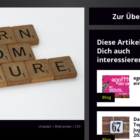
Zur Übe
Diese Artike
Dich auch
interessiere
eg
ei
Blog
Da
To
Unsplash | Brett Jordan
| CC0
Ju
20
Blog