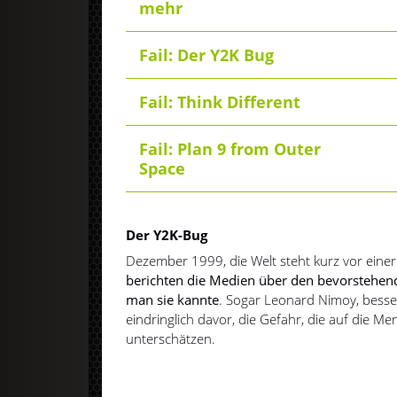
mehr
Fail: Der Y2K Bug
Fail: Think Different
Fail: Plan 9 from Outer
Space
Der Y2K-Bug
Dezember 1999, die Welt steht kurz vor eine
berichten die Medien über den bevorstehe
man sie kannte
. Sogar Leonard Nimoy, besse
eindringlich davor, die Gefahr, die auf die M
unterschätzen.