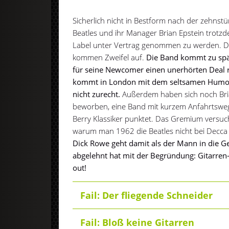
Sicherlich nicht in Bestform nach der zehnstü
Beatles und ihr Manager Brian Epstein trotz
Label unter Vertrag genommen zu werden. D
kommen Zweifel auf.
Die Band kommt zu spä
für seine Newcomer einen unerhörten Deal 
kommt in London mit dem seltsamen Humor 
nicht zurecht.
Außerdem haben sich noch Bri
beworben, eine Band mit kurzem Anfahrtsweg
Berry Klassiker punktet. Das Gremium versucht
warum man 1962 die Beatles nicht bei Decca
Dick Rowe geht damit als der Mann in die Ges
abgelehnt hat mit der Begründung: Gitarren-
out!
Fail: Der fliegende Schneider
Fail: Bloß keine Gitarren