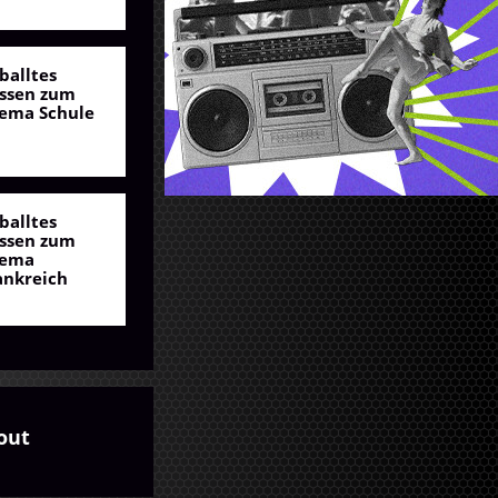
balltes
ssen zum
ema Schule
balltes
ssen zum
ema
ankreich
out