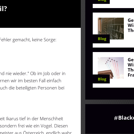
il?
Ge
Wi
Th
Blog
Fehler gemacht, keine Sorge:
Ge
Wi
Th
d nie wieder." Ob im Job oder in
Fr
Blog
rnen wir im besten Fall einfach
uch die beteiligten Personen bei
Black
it Ikarus tief in der Menschheit
ondern frei wie ein Vogel. Diesen
meister aus Österreich, endlich wahr