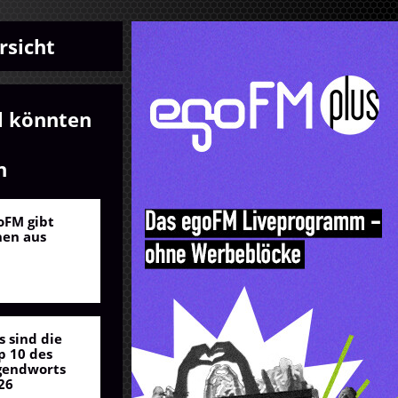
rsicht
l könnten
n
oFM gibt
nen aus
s sind die
p 10 des
gendworts
26