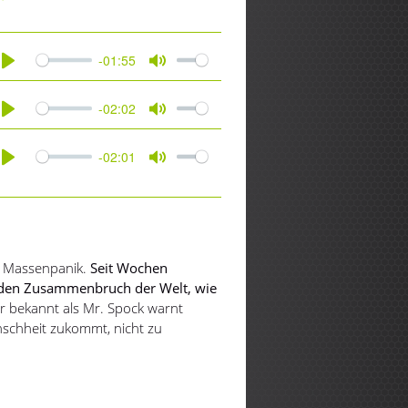
Play
Mute
-01:55
Play
Mute
-02:02
Play
Mute
-02:01
Play
Mute
r Massenpanik.
Seit Wochen
nden Zusammenbruch der Welt, wie
r bekannt als Mr. Spock warnt
enschheit zukommt, nicht zu