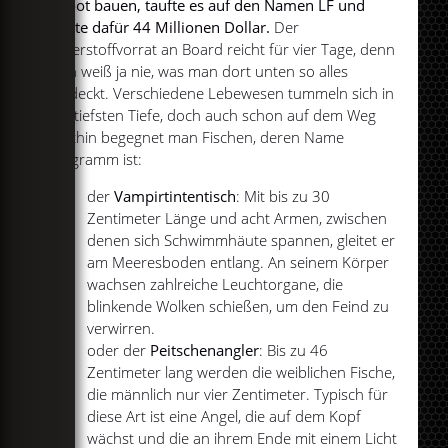
Uboot bauen, taufte es auf den Namen LF und
zahlte dafür 44 Millionen Dollar.
Der
Sauerstoffvorrat an Board reicht für vier Tage, denn
man weiß ja nie, was man dort unten so alles
entdeckt. Verschiedene Lebewesen tummeln sich in
der tiefsten Tiefe, doch auch schon auf dem Weg
dorthin begegnet man Fischen, deren Name
Programm ist:
der
Vampirtintentisch
: Mit bis zu 30
Zentimeter Länge und acht Armen, zwischen
denen sich Schwimmhäute spannen, gleitet er
am Meeresboden entlang. An seinem Körper
wachsen zahlreiche Leuchtorgane, die
blinkende Wolken schießen, um den Feind zu
verwirren.
oder der
Peitschenangler
: Bis zu 46
Zentimeter lang werden die weiblichen Fische,
die männlich nur vier Zentimeter. Typisch für
diese Art ist eine Angel, die auf dem Kopf
wächst und die an ihrem Ende mit einem Licht