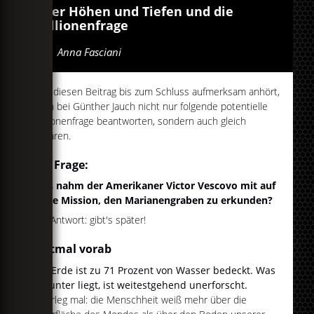
Über Höhen und Tiefen und die
Millionenfrage
Von
Anna Fasciani
Wer diesen Beitrag bis zum Schluss aufmerksam anhört,
kann bei Günther Jauch nicht nur folgende potentielle
Millionenfrage beantworten, sondern auch gleich
erklären.
Die Frage:
Was nahm der Amerikaner Victor Vescovo mit auf
seine Mission, den Marianengraben zu erkunden?
Die Antwort: gibt's später!
Erstmal vorab
Die Erde ist zu 71 Prozent von Wasser bedeckt. Was
darunter liegt, ist weitestgehend unerforscht.
Überleg mal: die Menschheit weiß mehr über die