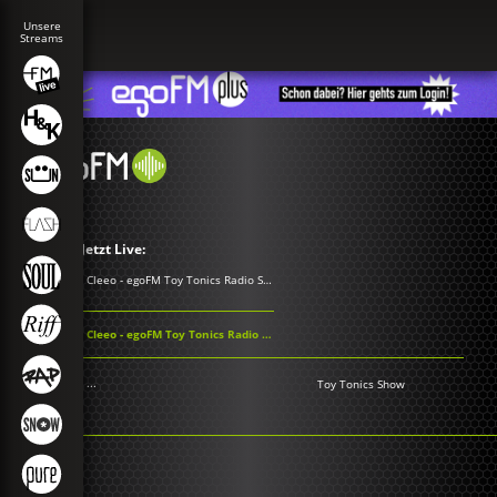
Jetzt Live:
Cleeo - egoFM Toy Tonics Radio Show
Cleeo - egoFM Toy Tonics Radio Show
...
Toy Tonics Show