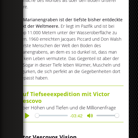
Oberfläche des Mondes als über den Boden unserer
Meere.
Der Marianengraben ist der tiefste bisher entdeckte
Punkt der Weltmeere.
Er liegt im Pazifik und ist bei
knapp 11.000 Metern unter der Wasseroberfläche zu
finden. 1960 erreichten Jacques Piccard und Don Walsh
als erste Menschen der Welt den Boden des
Marianengrabens, an dem es so dunkel ist, dass man
dort kein Leben vermutete. Das Gegenteil ist aber der
Fall: Sogar in dieser Tiefe leben Würmer, Muscheln und
Seegurken, die sich perfekt an die Gegebenheiten dort
angepasst haben.
Auf Tiefseeexpedition mit Victor
Vescovo
Über Höhen und Tiefen und die Millionenfrage
-03:42
Play
Mute
Victor Vescovos Vision