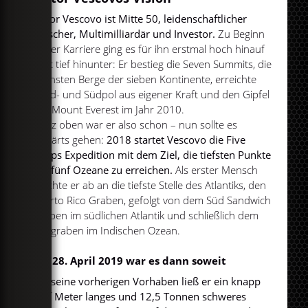
Victor Vescovo ist Mitte 50, leidenschaftlicher
Forscher, Multimilliardär und Investor.
Zu Beginn
seiner Karriere ging es für ihn erstmal hoch hinauf
statt tief hinunter: Er bestieg die Seven Summits, die
höchsten Berge der sieben Kontinente, erreichte
Nord- und Südpol aus eigener Kraft und den Gipfel
des Mount Everest im Jahr 2010.
Ganz oben war er also schon – nun sollte es
abwärts gehen:
2018 startet Vescovo die Five
Deeps Expedition mit dem Ziel, die tiefsten Punkte
der fünf Ozeane zu erreichen.
Als erster Mensch
tauchte er ab an die tiefste Stelle des Atlantiks, den
Puerto Rico Graben, gefolgt von dem Süd Sandwich
Graben im südlichen Atlantik und schließlich dem
Javagraben im Indischen Ozean.
Am 28. April 2019 war es dann soweit
Für seine vorherigen Vorhaben ließ er ein knapp
fünf Meter langes und 12,5 Tonnen schweres