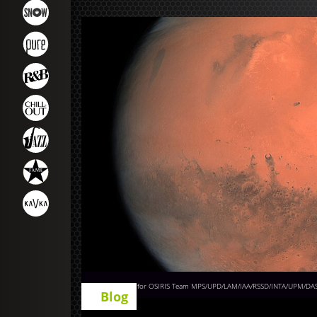
Von ESA & MPS for OSIRIS Team MPS/UPD/LAM/IAA/RSSD/INTA/UPM/DASP/I
Blog