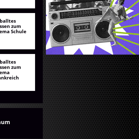
balltes
ssen zum
ema Schule
balltes
ssen zum
ema
ankreich
aum