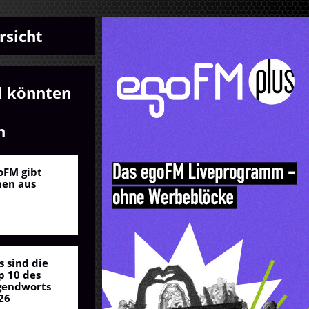
rsicht
l könnten
n
oFM gibt
nen aus
s sind die
p 10 des
gendworts
26