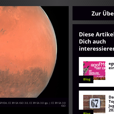
Zur Übe
Diese Artike
Dich auch
interessiere
eg
ei
Blog
Da
To
DA, CC BY-SA IGO 3.0, CC BY-SA 3.0 igo,
|
CC BY-SA 3.0
Ju
IGO
20
Blog