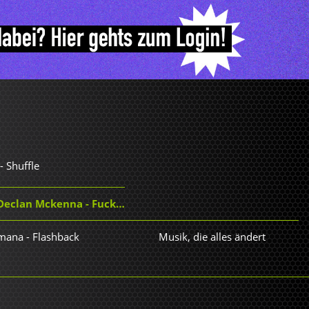
- Shuffle
clan Mckenna - Fuck It Up
amana - Flashback
Musik, die alles ändert