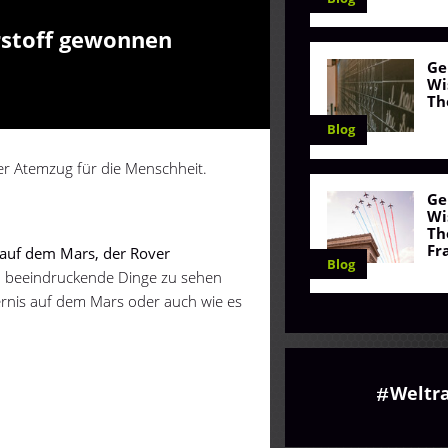
rstoff gewonnen
Ge
Wi
Th
Blog
iner Atemzug für die Menschheit.
Ge
Wi
Th
Fr
on auf dem Mars, der Rover
Blog
ch beeindruckende Dinge zu sehen
ernis auf dem Mars oder auch wie es
Weltr