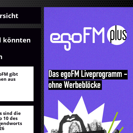
rsicht
l könnten
n
oFM gibt
nen aus
s sind die
p 10 des
gendworts
26