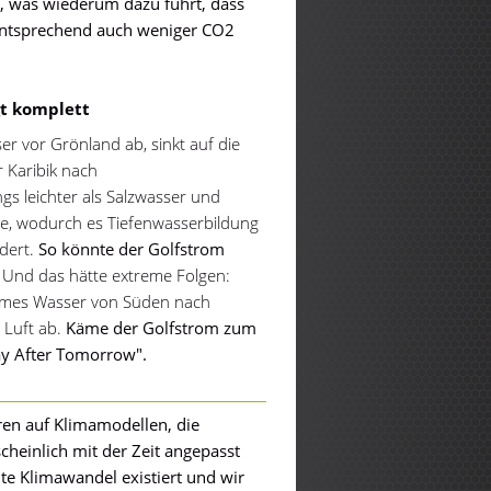
b, was wiederum dazu führt, dass
ntsprechend auch weniger CO2
gt komplett
er vor Grönland ab, sinkt auf die
 Karibik nach
gs leichter als Salzwasser und
, wodurch es Tiefenwasserbildung
dert.
So könnte der Golfstrom
Und das hätte extreme Folgen:
armes Wasser von Süden nach
 Luft ab.
Käme der Golfstrom zum
Day After Tomorrow".
en auf Klimamodellen, die
heinlich mit der Zeit angepasst
 Klimawandel existiert und wir