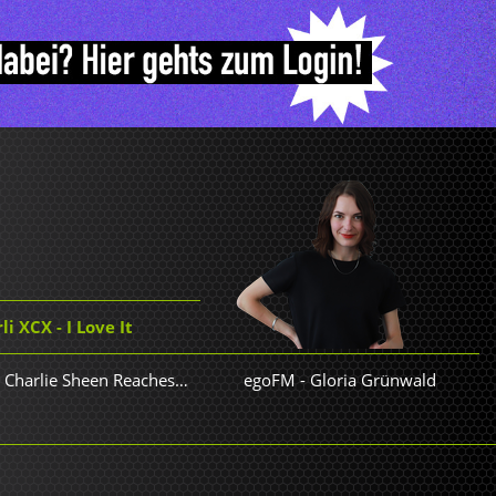
i XCX - I Love It
The Mountain Goats - Charlie Sheen Reaches Out to the Feds
egoFM
-
Gloria Grünwald