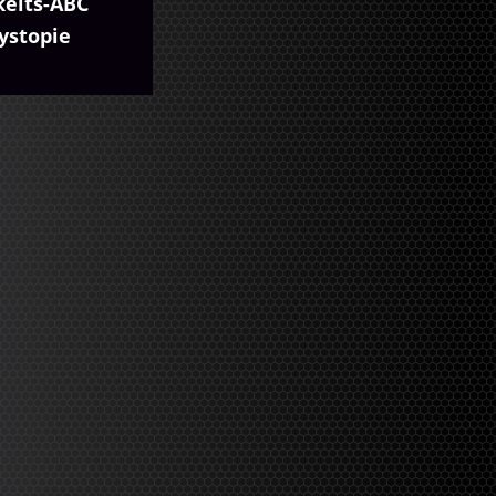
keits-ABC
ystopie