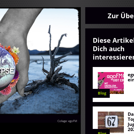
Zur Übe
Diese Artike
Dich auch
interessiere
eg
ei
Blog
Da
To
Collage: egoFM
Ju
20
Blog