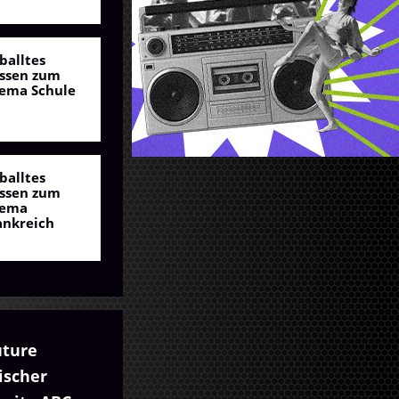
balltes
ssen zum
ema Schule
balltes
ssen zum
ema
ankreich
uture
ischer