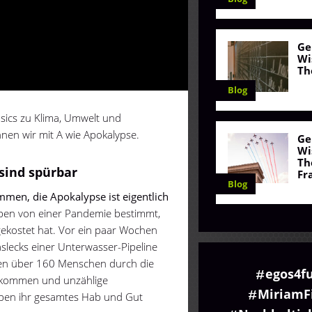
Ge
Wi
Th
Blog
asics zu Klima, Umwelt und
nen wir mit A wie Apokalypse.
Ge
Wi
Th
sind spürbar
Fr
Blog
en, die Apokalypse ist eigentlich
eben von einer Pandemie bestimmt,
ekostet hat. Vor ein paar Wochen
lecks einer Unterwasser-Pipeline
hen über 160 Menschen durch die
egos4f
kommen und unzählige
MiriamF
ben ihr gesamtes Hab und Gut