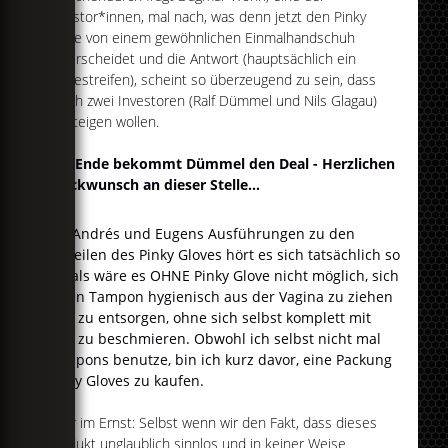
Investor*innen, mal nach, was denn jetzt den Pinky
Glove von einem gewöhnlichen Einmalhandschuh
unterscheidet und die Antwort (hauptsächlich ein
Klebestreifen), scheint so überzeugend zu sein, dass
gleich zwei Investoren (Ralf Dümmel und Nils Glagau)
einsteigen wollen.
Am Ende bekommt Dümmel den Deal - Herzlichen
Glückwunsch an dieser Stelle...
Bei Andrés und Eugens Ausführungen zu den
Vorteilen des Pinky Gloves hört es sich tatsächlich so
an, als wäre es OHNE Pinky Glove nicht möglich, sich
einen Tampon hygienisch aus der Vagina zu ziehen
und zu entsorgen, ohne sich selbst komplett mit
Blut zu beschmieren. Obwohl ich selbst nicht mal
Tampons benutze, bin ich kurz davor, eine Packung
Pinky Gloves zu kaufen
.
Aber im Ernst: Selbst wenn wir den Fakt, dass dieses
Produkt unglaublich sinnlos und in keiner Weise