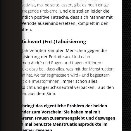
innovativ ist, mal beiseite lassen, gibt es noch einige
tieferliegende Probleme.
Und die stellen leider die
eigentlich positive Tatsache, dass sich Männer mit
der Periode auseinandersetzen, komplett in den
Schatten.
1. Stichwort (Ent-)Tabuisierung
Seit Jahrzehnten kämpfen Menschen gegen die
Tabuisierung der Periode an.
Und dann
kommen
André und Eugen und tragen mit ihrem
Produkt dazu bei, dass alles, was mit der Menstruation
zu tun hat, weiter stigmatisiert wird - und begeistern
damit die Investor*innen.
Immer schön alles
blickdicht und geruchsneutral verpacken - aus den
Augen, aus dem Sinn.
Das bringt das eigentliche Problem der beiden
Gründer zum Vorschein: Sie haben mal mit
mehreren Frauen zusammengelebt und deswegen
auch mal benutzte Menstruationsprodukte im
Mülleimer gesehen.