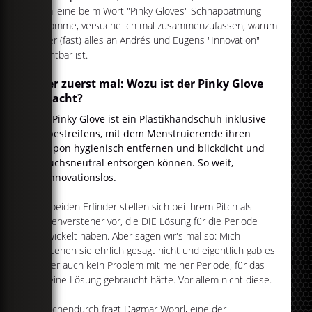
ich alleine beim Wort "Pinky Gloves" Schnappatmung
bekomme, versuche ich mal zusammenzufassen, warum
leider (fast) alles an Andrés und Eugens "Innovation"
furchtbar ist.
Aber zuerst mal: Wozu ist der Pinky Glove
gedacht?
Der Pinky Glove ist ein Plastikhandschuh inklusive
Klebestreifens, mit dem
Menstruierende ihren
Tampon hygienisch entfernen und blickdicht und
geruchsneutral entsorgen können. So weit,
so innovationslos.
Die beiden Erfinder stellen sich bei ihrem Pitch als
Frauenversteher vor, die DIE Lösung für die Periode
entwickelt haben. Aber sagen wir's mal so: Mich
verstehen sie ehrlich gesagt nicht und eigentlich gab es
bisher auch kein Problem mit meiner Periode, für das
ich eine Lösung gebraucht hätte. Vor allem nicht diese.
Zwischendurch fragt Dagmar Wöhrl, eine der