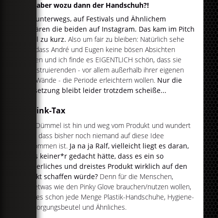
Ok, aber wozu dann der Handschuh?!
Für unterwegs, auf Festivals und Ähnlichem
erklären die beiden auf Instagram. Das kam im Pitch
wohl zu kurz.
Also um fair zu bleiben: Natürlich sehe
ich, dass André und Eugen keine bösen Absichten
hatten und ich finde es EIGENTLICH schön, dass sie
Menstruierenden - vor allem außerhalb ihrer eigenen
vier Wände - die Periode erleichtern wollen.
Nur die
Umsetzung bleibt leider trotzdem scheiße...
2. Pink-Tax
Ralf Dümmel ist hin und weg vom Produkt und wundert
sich, dass bisher noch niemand auf diese Idee
gekommen ist.
Ja na ja Ralf, vielleicht liegt es daran,
dass keiner*r gedacht hätte, dass es ein so
lächerliches und dreistes Produkt wirklich auf den
Markt schaffen würde?
Denn für die Menschen,
die etwas wie den Pinky Glove brauchen/nutzen wollen,
gibt es schon jede Menge Plastik-Handschuhe, Hygiene-
Entsorgungsbeutel und Ähnliches.