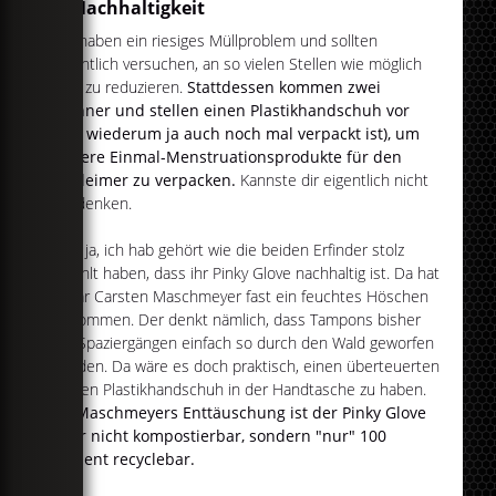
4. Nachhaltigkeit
Wir haben ein riesiges Müllproblem und sollten
eigentlich versuchen, an so vielen Stellen wie möglich
Müll zu reduzieren.
Stattdessen kommen zwei
Männer und stellen einen Plastikhandschuh vor
(der wiederum ja auch noch mal verpackt ist), um
andere Einmal-Menstruationsprodukte für den
Mülleimer zu verpacken.
Kannste dir eigentlich nicht
ausdenken.
Und ja, ich hab gehört wie die beiden Erfinder stolz
erzählt haben, dass ihr Pinky Glove nachhaltig ist. Da hat
sogar Carsten Maschmeyer fast ein feuchtes Höschen
bekommen. Der denkt nämlich, dass Tampons bisher
bei Spaziergängen einfach so durch den Wald geworfen
werden. Da wäre es doch praktisch, einen überteuerten
pinken Plastikhandschuh in der Handtasche zu haben.
Zu Maschmeyers Enttäuschung ist der Pinky Glove
aber nicht kompostierbar, sondern "nur" 100
Prozent recyclebar.