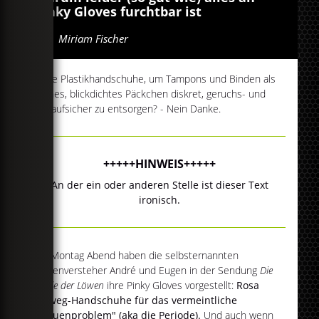
Pinky Gloves furchtbar ist
Von
Miriam Fischer
Pinke Plastikhandschuhe, um Tampons und Binden als
kleines, blickdichtes Päckchen diskret, geruchs- und
auslaufsicher zu entsorgen? - Nein Danke.
+++++HINWEIS+++++
An der ein oder anderen Stelle ist dieser Text
ironisch.
Am Montag Abend haben die selbsternannten
Frauenversteher André und Eugen in der Sendung
Die
Höhle der Löwen
ihre Pinky Gloves vorgestellt:
Rosa
Einweg-Handschuhe für das vermeintliche
"Frauenproblem" (aka die Periode).
Und auch wenn