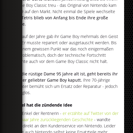
Game Boy Classic treu - das Original von Nintendo kam
1989 auf den Markt. Nicht einmal die Spiele wechselte
sie:
Tetris blieb von Anfang bis Ende ihre große
Liebe.
Im Lauf der Jahre gab ihr Game Boy mehrmals den Geist
auf. Er musste repariert oder ausgetauscht werden. Bis
zu einem gewissen Punkt war das noch einigermaßen
unproblematisch, doch der technische Fortschritt
machte auch vor dem Game Boy Classic nicht halt.
Als die rüstige Dame 95 Jahre alt ist, geht bereits ihr
dritter geliebter Game Boy kaputt.
Ihre 70-jährige
Tochter bemüht sich um Ersatz oder Reparatur - jedoch
erfolglos.
Enkel hat die zündende Idee
Der Enkel der Rentnerin -
er erzählte auf Twitter von der
ein paar Jahre zurückliegenden Geschichte
- wandte
sich direkt an den Kundenservice von Nintendo. Leider
hatte auch Nintendo selbst keine Ersatzteile mehr,