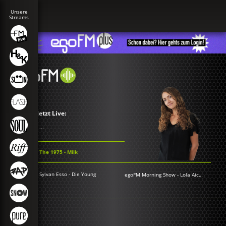
Jetzt Live:
...
The 1975 - Milk
Sylvan Esso - Die Young
egoFM Morning Show
-
Lola Aichner