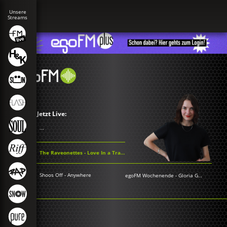
Jetzt Live:
...
The Raveonettes - Love In a Trashcan
Shoos Off - Anywhere
egoFM Wochenende
-
Gloria Grünwald