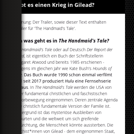
Gibt es einen Krieg in Gilead?
Warnung: Der Trailer, sowie dieser Text enthalten
Spoiler für 'The Handmaid's Tale'.
Um was geht es in
The Handmaid's Tale?
The Handmaid's Tale
oder auf Deutsch
Der Report der
Magd
, ist eigentlich ein Buch der Schriftstellerin
Margaret Atwood und bereits 1985 erschienen -
übrigens im gleichen Jahr wie Kate Bush's
Hounds of
Love
.
Das Buch wurde 1990 schon einmal verfilmt
und seit 2017 produziert
Hulu
eine Fernsehserie
daraus
. In
The Handmaid's Tale
werden die USA von
einer fundamental christlichen und faschistischen
Terrorbewegung eingenommen. Deren zentrale Agenda
eine christlich fundamentale Version der Familie ist.
Hintergrund ist das mysteriöse Ausbleiben von
Geburten und die weltweit um sich greifende
Befürchtung, die Menschheit könnte aussterben. Die
Faschist*innen von Gilead - dem eingenommen Staat,