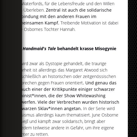
die Waterfords, für die Lebensfreude und den Willen
zum Überleben.
Zentral ist auch die solidarische
Verbindung mit den anderen Frauen im
gemeinsamen Kampf.
Treibende Motivation ist dabei
June Osbornes Tochter Hannah.
The Handmaid's Tale
behandelt krasse Misogynie
Es wird zwar als Dystopie gehandelt, die traurige
Wahrheit ist allerdings das Margaret Atwood sich
ausschließlich an historischen oder zeitgenössischen
Verbrechen gegen Frauen orientiert
. Und genau das
ist auch einer der Kritikpunkte einiger schwarzer
Feminist*innen, die der Show Whitewashing
vorwerfen. Viele der Verbrechen wurden historisch
Schwarzen Sklav*innen angetan.
In der Serie wird
Rassismus allerdings kaum thematisiert. June Osborne
ist
weiß
und kämpft zwar solidarisch, bringt aber
trotzdem teilweise andere in Gefahr, um ihre eigene
Tochter zu retten.