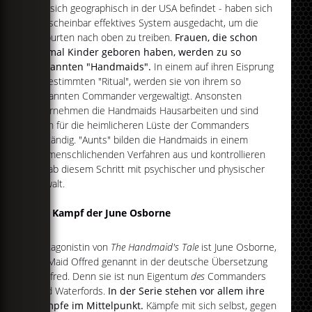
der sich geographisch in der USA befindet - haben sich
ein scheinbar effektives System ausgedacht, um die
Geburten nach oben zu treiben.
Frauen, die schon
einmal Kinder geboren haben, werden zu so
genannten "Handmaids".
In einem auf ihren Eisprung
abgestimmten "Ritual", werden sie von ihrem so
genannten Commander vergewaltigt. Ansonsten
übernehmen die Handmaids Hausarbeiten und sind
auch für die heimlicheren Lüste der Commanders
zuständig. "Aunts" bilden die Handmaids in einem
entmenschlichenden Verfahren aus und kontrollieren
sie ab diesem Schritt mit psychischer und physischer
Gewalt.
Der Kampf der June Osborne
Protagonistin von
The Handmaid's Tale
ist June Osborne,
als Maid Offred genannt in der deutsche Übersetzung
Desfred. Denn sie ist nun Eigentum
des
Commanders
Fred Waterfords.
In der Serie stehen vor allem ihre
Kämpfe im Mittelpunkt.
Kämpfe mit sich selbst, gegen