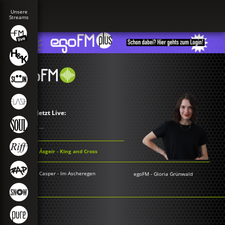
Jetzt Live:
...
Ásgeir - King and Cross
Casper - Im Ascheregen
egoFM
-
Gloria Grünwald