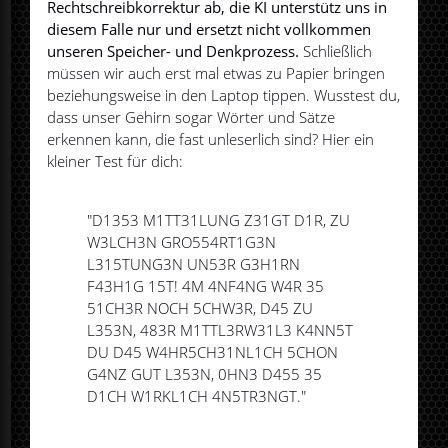
Rechtschreibkorrektur ab, die KI unterstütz uns in
diesem Falle nur und ersetzt nicht vollkommen
unseren Speicher- und Denkprozess.
Schließlich
müssen wir auch erst mal etwas zu Papier bringen
beziehungsweise in den Laptop tippen. Wusstest du,
dass unser Gehirn sogar Wörter und Sätze
erkennen kann, die fast unleserlich sind? Hier ein
kleiner Test für dich:
"D1353 M1TT31LUNG Z31GT D1R, ZU
W3LCH3N GRO554RT1G3N
L315TUNG3N UN53R G3H1RN
F43H1G 15T! 4M 4NF4NG W4R 35
51CH3R NOCH 5CHW3R, D45 ZU
L353N, 483R M1TTL3RW31L3 K4NN5T
DU D45 W4HR5CH31NL1CH 5CHON
G4NZ GUT L353N, 0HN3 D455 35
D1CH W1RKL1CH 4N5TR3NGT."